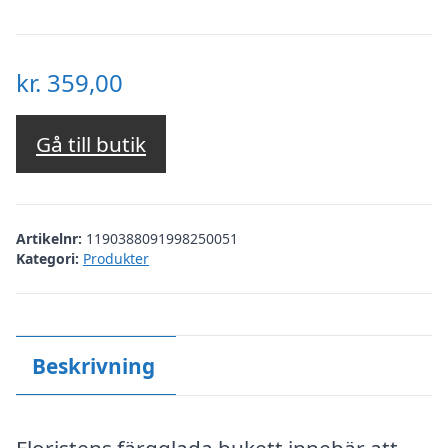
kr.
359,00
Gå till butik
Artikelnr:
1190388091998250051
Kategori:
Produkter
Beskrivning
Floristens färgglada bukett innebär att