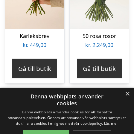
Kärleksbrev
50 rosa rosor
kr.
449,00
kr.
2.249,00
Gå till butik
Gå till butik
×
Denna webbplats använder
cookies
190
Produkter
190
Denna webbplats använder cookies för att förbättra
användarupplevelsen. Genom att använda vår webbplats samtycker
produkter
du till alla cookies i enlighet med vår cookiepolicy.
Läs mer