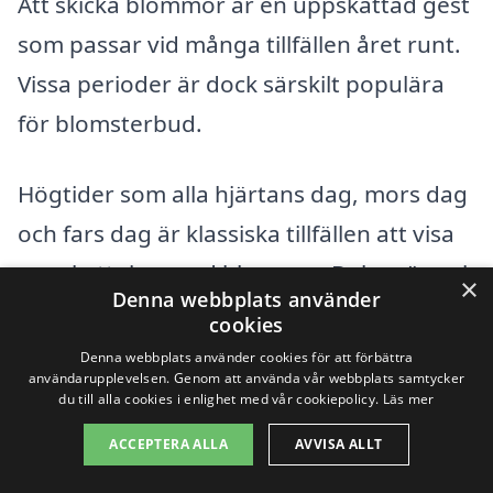
Att skicka blommor är en uppskattad gest
som passar vid många tillfällen året runt.
Vissa perioder är dock särskilt populära
för blomsterbud.
Högtider som alla hjärtans dag, mors dag
och fars dag är klassiska tillfällen att visa
uppskattning med blommor. Boka gärna i
×
Denna webbplats använder
god tid under dessa perioder för att
cookies
säkerställa leverans.
Denna webbplats använder cookies för att förbättra
användarupplevelsen. Genom att använda vår webbplats samtycker
du till alla cookies i enlighet med vår cookiepolicy.
Läs mer
Födelsedagar och jubileum är personliga
ACCEPTERA ALLA
AVVISA ALLT
högtider där blommor alltid är välkomna.