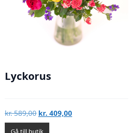
Lyckorus
Det
Det
kr.
589,00
kr.
409,00
ursprungliga
nuvarande
priset
priset
Gå till butik