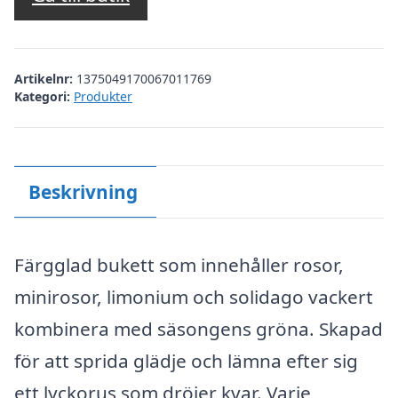
var:
är:
kr. 589,00.
kr. 409,00.
Artikelnr:
1375049170067011769
Kategori:
Produkter
Beskrivning
Färgglad bukett som innehåller rosor,
minirosor, limonium och solidago vackert
kombinera med säsongens gröna. Skapad
för att sprida glädje och lämna efter sig
ett lyckorus som dröjer kvar. Varje