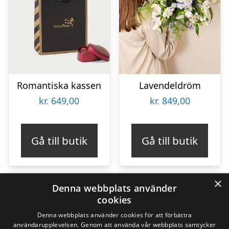
Romantiska kassen
Lavendeldröm
kr.
649,00
kr.
849,00
Gå till butik
Gå till butik
×
Denna webbplats använder
cookies
190
Produkter
190
Denna webbplats använder cookies för att förbättra
användarupplevelsen. Genom att använda vår webbplats samtycker
produkter