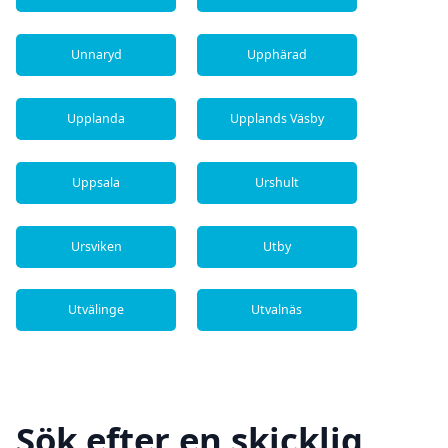
Unnaryd
Upphärad
Upplanda
Upplands Väsby
Uppsala
Urshult
Ursviken
Utby
Utvälinge
Utvalnäs
Sök efter en skicklig