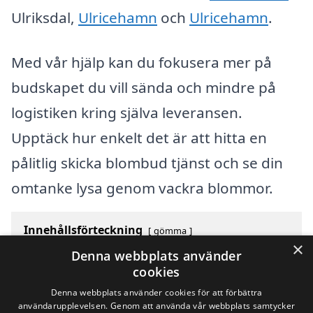
Ulriksdal,
Ulricehamn
och
Ulricehamn
.
Med vår hjälp kan du fokusera mer på
budskapet du vill sända och mindre på
logistiken kring själva leveransen.
Upptäck hur enkelt det är att hitta en
pålitlig skicka blombud tjänst och se din
omtanke lysa genom vackra blommor.
Innehållsförteckning
gömma
×
1
Översikt över svenska städer som börjar med U
Denna webbplats använder
2
Sök efter en skicklig skicka blombud i andra städer i
cookies
Sverige
Denna webbplats använder cookies för att förbättra
användarupplevelsen. Genom att använda vår webbplats samtycker