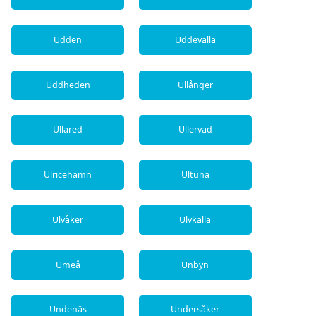
Udden
Uddevalla
Uddheden
Ullånger
Ullared
Ullervad
Ulricehamn
Ultuna
Ulvåker
Ulvkälla
Umeå
Unbyn
Undenäs
Undersåker