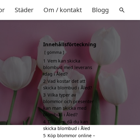
or
Städer
Om / kontakt
Blogg
Innehållsförteckning
gömma
1
Vem kan skicka
blombud med leverans
idag i Åled?
2
Vad kostar det att
skicka blombud i Åled?
3
Vilka typer av
blommor och presenter
kan man skicka med
blombud i Åled?
4
Tillfällen då du kan
skicka blombud i Åled
5
Köp blommor online –