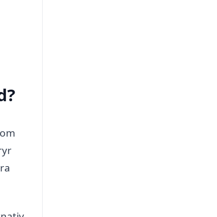
d?
 som
ryr
era
rnativ