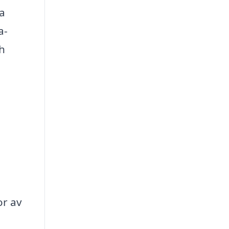
ka
a-
h
or av
a