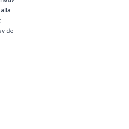
alla
t
av de