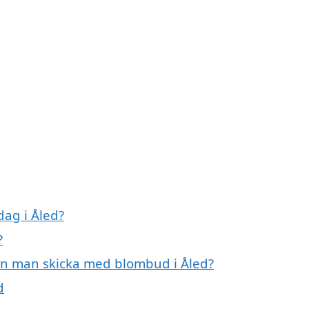
ag i Åled?
?
an man skicka med blombud i Åled?
d