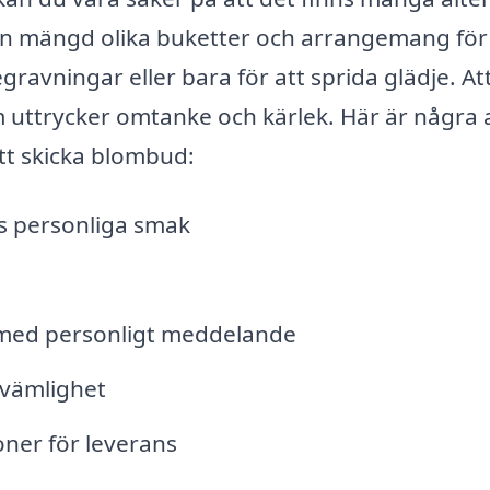
r en mängd olika buketter och arrangemang för 
egravningar eller bara för att sprida glädje. At
 uttrycker omtanke och kärlek. Här är några 
att skicka blombud:
s personliga smak
rt med personligt meddelande
kvämlighet
oner för leverans