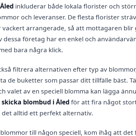
 Åled
inkluderar både lokala florister och stör
mor och leveranser. De flesta florister strä
 vackert arrangerade, så att mottagaren blir 
av dessa företag har en enkel och användarvän
med bara några klick.
kså filtrera alternativen efter typ av blommor
tta de buketter som passar ditt tillfälle bäst. T
och valet av en speciell blomma kan lägga änn
l
skicka blombud i Åled
för att fira något stor
det alltid ett perfekt alternativ.
blommor till någon speciell, kom ihåg att det 