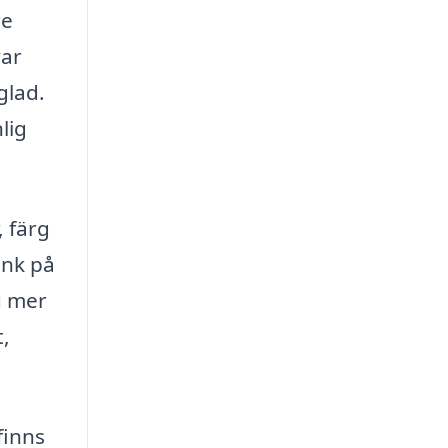
re
var
glad.
lig
, färg
änk på
u mer
t,
finns