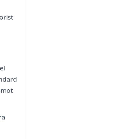
orist
el
andard
emot
ra