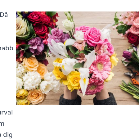
 Då
nabb
urval
om
a dig