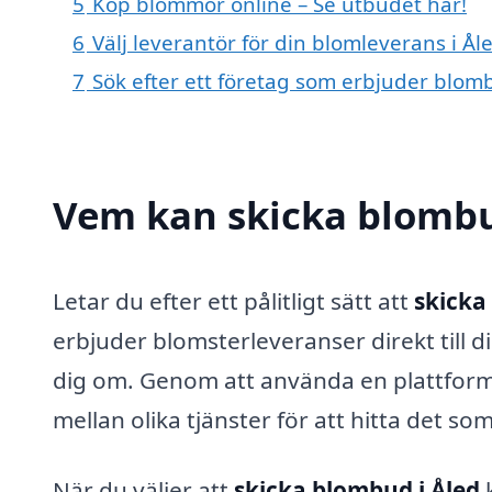
5
Köp blommor online – Se utbudet här!
6
Välj leverantör för din blomleverans i Ål
7
Sök efter ett företag som erbjuder blomb
Vem kan skicka blombu
Letar du efter ett pålitligt sätt att
skicka
erbjuder blomsterleveranser direkt till 
dig om. Genom att använda en plattform
mellan olika tjänster för att hitta det s
När du väljer att
skicka blombud i Åled
k