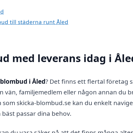
ed
ud till städerna runt Åled
d med leverans idag i Åle
 blombud i Åled
? Det finns ett flertal företag
din vän, familjemedlem eller någon annan du b
 som skicka-blombud.se kan du enkelt navig
om bäst passar dina behov.
an du vara säker på att det finns många alte