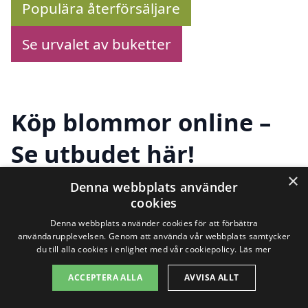
Populära återförsäljare
Se urvalet av buketter
Köp blommor online –
Se utbudet här!
×
Denna webbplats använder
cookies
Letar du efter att
skicka blombud i
Denna webbplats använder cookies för att förbättra
Åmmeberg
? Vi hjälper dig att hitta det
användarupplevelsen. Genom att använda vår webbplats samtycker
du till alla cookies i enlighet med vår cookiepolicy.
Läs mer
perfekta blomsterbudet till någon du bryr
ACCEPTERA ALLA
AVVISA ALLT
dig om. På vår plattform kan du enkelt
jämföra olika florister och deras