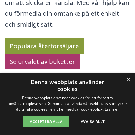
om att skicka en känsla. Med vår hjälp kan
du förmedla din omtanke på ett enkelt
och smidigt sätt.
Populära återförsäljare
Se urvalet av buketter
×
Denna webbplats använder
cookies
Köp blommor online –
Denna webbplats använder cookies för att förbättra
användarupplevelsen. Genom att använda vår webbplats samtycker
Se utbudet här!
du till alla cookies i enlighet med vår cookiepolicy.
Läs mer
ACCEPTERA ALLA
AVVISA ALLT
Letar du efter att
skicka blombud i