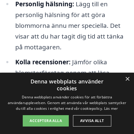
Personlig hälsning:
Lägg till en
personlig hälsning för att göra
blommorna ännu mer speciella. Det
visar att du har tagit dig tid att tänka
på mottagaren.
Kolla recensioner:
Jämför olika
blomsterföretag genom att läsa
×
Denna webbplats använder
recensioner för att säkerställa att du
cookies
väljer ett pålitligt alternativ.
Denna webbplats använder cookies för att förbättra
användarupplevelsen. Genom att använda vår webbplats samtycker
Specialerbjudanden:
Håll ögonen
du till alla cookies i enlighet med vår cookiepolicy.
Läs mer
öppna för kampanjer och
ACCEPTERA ALLA
AVVISA ALLT
erbjudanden som kan sänka