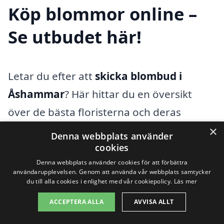
Köp blommor online –
Se utbudet här!
Letar du efter att
skicka blombud i
Åshammar
? Här hittar du en översikt
över de bästa floristerna och deras
blomsterbuketter för alla tillfällen.
×
Denna webbplats använder
Oavsett om det är en födelsedag, bröllop
cookies
Denna webbplats använder cookies för att förbättra
eller bara för att överraska någon, finns
användarupplevelsen. Genom att använda vår webbplats samtycker
du till alla cookies i enlighet med vår cookiepolicy.
Läs mer
det något för alla.
ACCEPTERA ALLA
AVVISA ALLT
Utforska vårt utbud av vackra