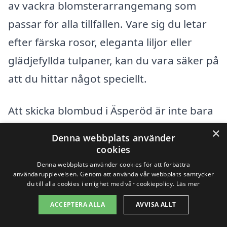
av vackra blomsterarrangemang som
passar för alla tillfällen. Vare sig du letar
efter färska rosor, eleganta liljor eller
glädjefyllda tulpaner, kan du vara säker på
att du hittar något speciellt.
Att skicka blombud i Äsperöd är inte bara
en omtänksam handling; det är också en
×
Denna webbplats använder
chans att stärka relationer och sprida
cookies
glädje. Många florister erbjuder även
Denna webbplats använder cookies för att förbättra
användarupplevelsen. Genom att använda vår webbplats samtycker
tjänster som att skriva personliga kort
du till alla cookies i enlighet med vår cookiepolicy.
Läs mer
eller meddelanden som medföljer
ACCEPTERA ALLA
AVVISA ALLT
buketten, vilket gör din gest ännu mer