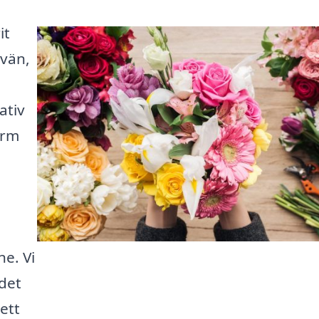
it
 vän,
ativ
orm
h
e. Vi
udet
ett