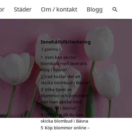
or
Städer
Om / kontakt
Blogg
Innehållsförteckning
gömma
1
Vem kan skicka
blombud med leverans
idag i Bäsna?
2
Vad kostar det att
skicka blombud i Bäsna?
3
Vilka typer av
blommor och presenter
kan man skicka med
blombud i Bäsna?
4
Tillfällen då du kan
skicka blombud i Bäsna
5
Köp blommor online –