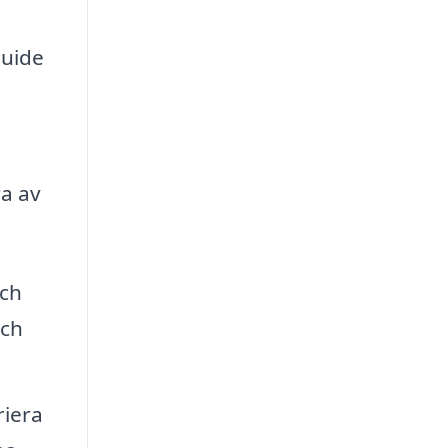
guide
ra av
och
och
riera