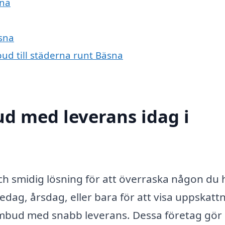
sna
äsna
ud till städerna runt Bäsna
d med leverans idag i
ch smidig lösning för att överraska någon du h
dag, årsdag, eller bara för att visa uppskattn
ombud med snabb leverans. Dessa företag gör