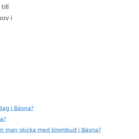
till
ov i
dag i Bäsna?
na?
an man skicka med blombud i Bäsna?