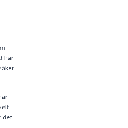
om
d har
 säker
har
kelt
r det