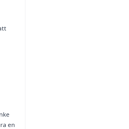
att
anke
ira en