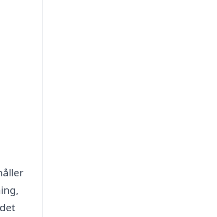
åller
ing,
 det