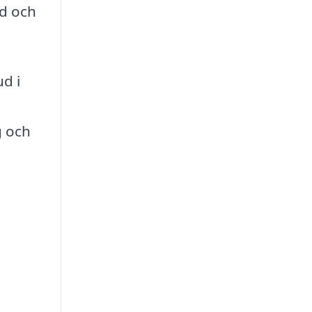
id och
ud i
g och