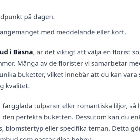
idpunkt på dagen.
rangemanget med meddelande eller kort.
ud i Bäsna
, är det viktigt att välja en florist s
ommor. Många av de florister vi samarbetar me
 unika buketter, vilket innebär att du kan vara
 kvalitet.
färgglada tulpaner eller romantiska liljor, så 
tta den perfekta buketten. Dessutom kan du en
is, blomstertyp eller specifika teman. Detta gö
blombud som passar dina behov.