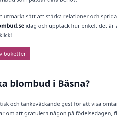
 utmärkt sätt att stärka relationer och sprida
lombud.se
idag och upptäck hur enkelt det är 
lick!
av buketter
cka blombud i Bäsna?
tisk och tankeväckande gest för att visa omt
r om att gratulera någon på födelsedagen, f