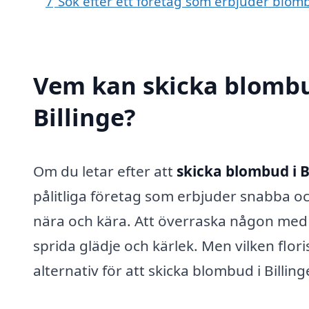
7
Sök efter ett företag som erbjuder blombu
Vem kan skicka blombu
Billinge?
Om du letar efter att
skicka blombud i B
pålitliga företag som erbjuder snabba oc
nära och kära. Att överraska någon med e
sprida glädje och kärlek. Men vilken flori
alternativ för att skicka blombud i Billing