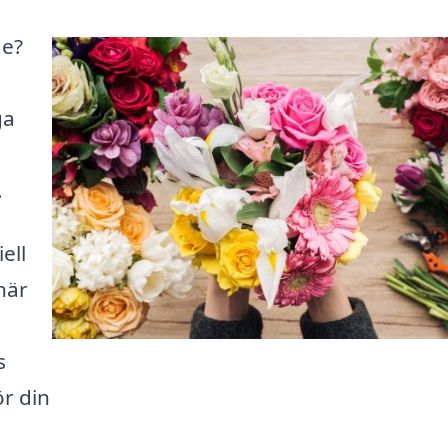
ge?
ga
.
ell
 här
s
ör din