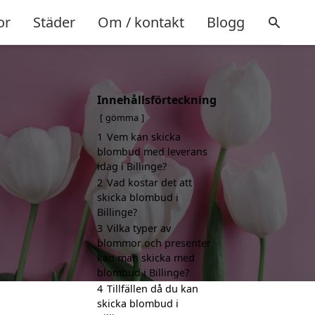
or
Städer
Om / kontakt
Blogg
Innehållsförteckning
gömma
1
Vem kan skicka
blombud med leverans
idag i Billinge?
2
Vad kostar det att
skicka blombud i
Billinge?
3
Vilka typer av
blommor och presenter
kan man skicka med
blombud i Billinge?
4
Tillfällen då du kan
skicka blombud i