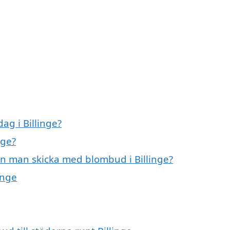
g i Billinge?
nge?
an man skicka med blombud i Billinge?
inge