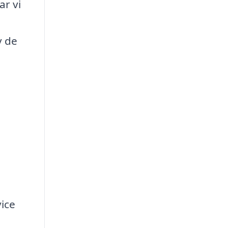
ar vi
v de
ice