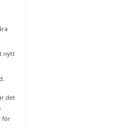
åra
t nytt
d.
är det
a
 för