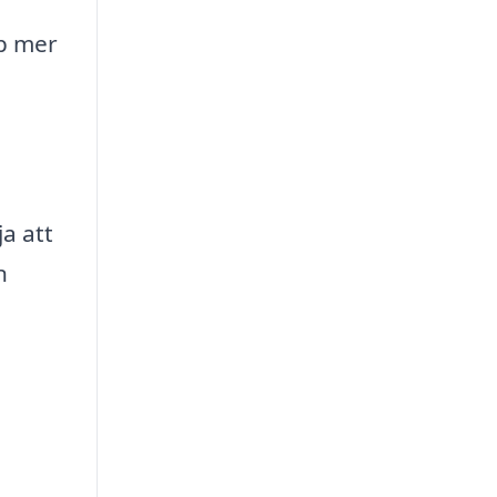
öp mer
a att
n