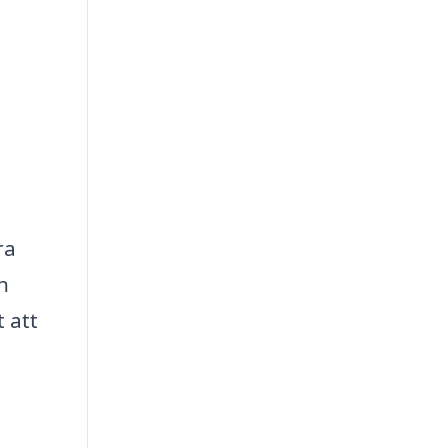
ra
n
 att