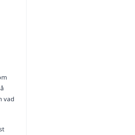
 om
så
n vad
st