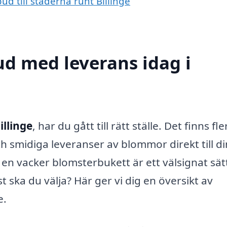
d till städerna runt Billinge
d med leverans idag i
illinge
, har du gått till rätt ställe. Det finns fle
h smidiga leveranser av blommor direkt till di
n vacker blomsterbukett är ett välsignat sätt
st ska du välja? Här ger vi dig en översikt av
e.