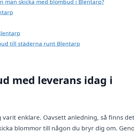
an man skicka med blombud i Blentarp?
ntarp
Blentarp
ud till städerna runt Blentarp
d med leverans idag i
 varit enklare. Oavsett anledning, så finns det
 skicka blommor till någon du bryr dig om. Ge