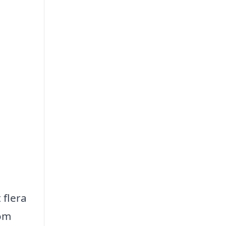
 flera
nom