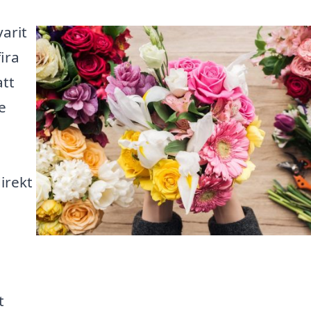
varit
ira
att
e
irekt
t