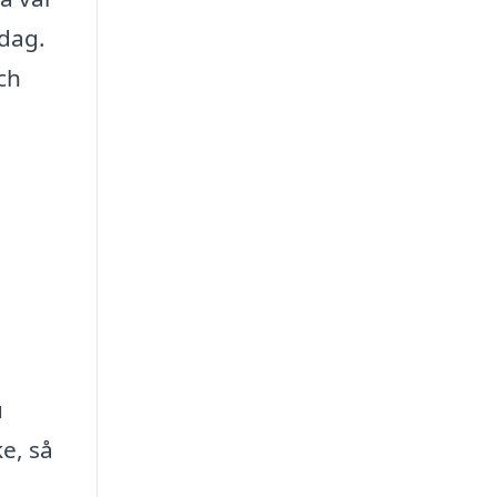
idag.
ch
u
e, så