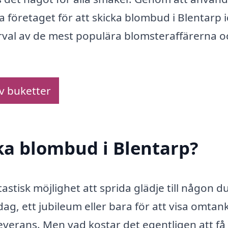
a företaget för att skicka blombud i Blentarp 
urval av de mest populära blomsteraffärerna o
av buketter
cka blombud i Blentarp?
astisk möjlighet att sprida glädje till någon d
g, ett jubileum eller bara för att visa omtank
everans. Men vad kostar det egentligen att få