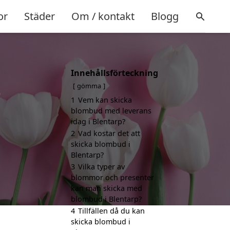
or
Städer
Om / kontakt
Blogg
Innehållsförteckning
p
gömma
1
Vem kan skicka
blombud med leverans
idag i Blentarp?
2
Vad kostar det att
skicka blombud i
Blentarp?
3
Vilka typer av
blommor och presenter
kan man skicka med
blombud i Blentarp?
4
Tillfällen då du kan
skicka blombud i