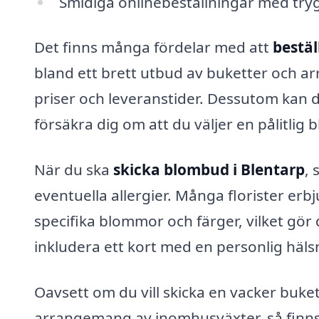
Smidiga onlinebeställningar med tryg
Det finns många fördelar med att
bestä
bland ett brett utbud av buketter och 
priser och leveranstider. Dessutom kan d
försäkra dig om att du väljer en pålitlig
När du ska
skicka blombud i Blentarp
, 
eventuella allergier. Många florister erb
specifika blommor och färger, vilket gör
inkludera ett kort med en personlig häls
Oavsett om du vill skicka en vacker buket
arrangemang av inomhusväxter, så finns