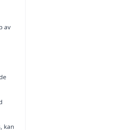
p av
de
d
, kan