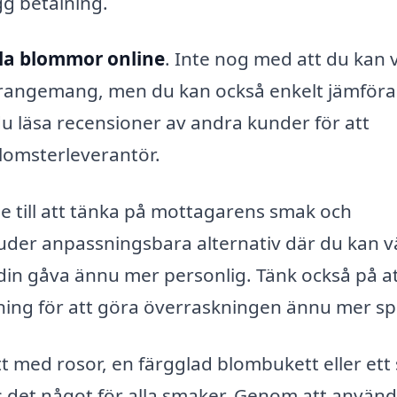
g betalning.
lla blommor online
. Inte nog med att du kan v
arrangemang, men du kan också enkelt jämföra
u läsa recensioner av andra kunder för att
 blomsterleverantör.
se till att tänka på mottagarens smak och
juder anpassningsbara alternativ där du kan v
 din gåva ännu mer personlig. Tänk också på a
ning för att göra överraskningen ännu mer spe
t med rosor, en färgglad blombukett eller ett s
 det något för alla smaker. Genom att använd