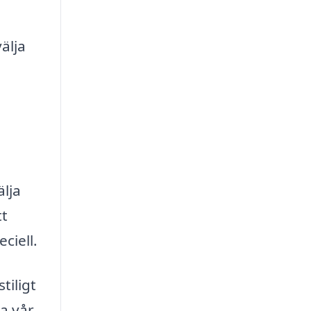
älja
älja
tt
ciell.
tiligt
a vår