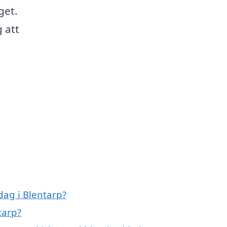
get.
 att
ag i Blentarp?
tarp?