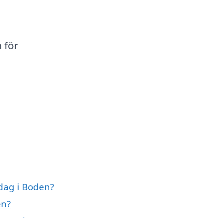
 för
dag i Boden?
en?