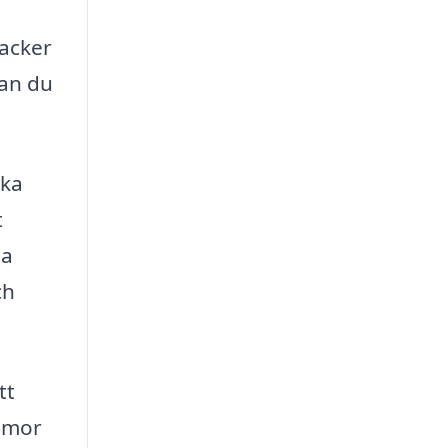
s
acker
kan du
ika
t
da
ch
tt
ommor