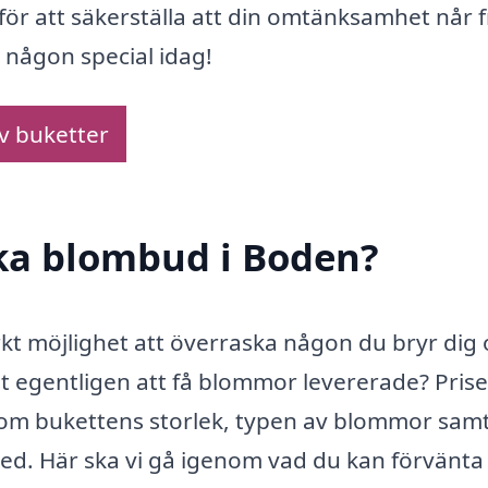
för att säkerställa att din omtänksamhet når 
 någon special idag!
av buketter
cka blombud i Boden?
kt möjlighet att överraska någon du bryr dig
 egentligen att få blommor levererade? Pris
som bukettens storlek, typen av blommor sam
 med. Här ska vi gå igenom vad du kan förvänta