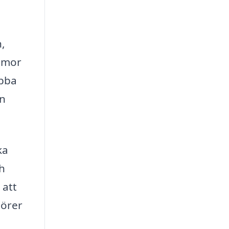
n,
ommor
abba
in
ka
h
 att
törer