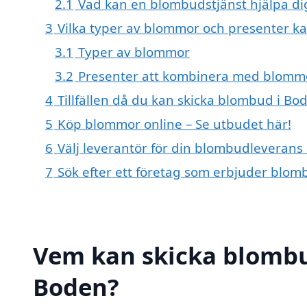
2.1
Vad kan en blombudstjänst hjälpa d
3
Vilka typer av blommor och presenter 
3.1
Typer av blommor
3.2
Presenter att kombinera med blomm
4
Tillfällen då du kan skicka blombud i Bo
5
Köp blommor online – Se utbudet här!
6
Välj leverantör för din blombudleverans
7
Sök efter ett företag som erbjuder blom
Vem kan skicka blombu
Boden?