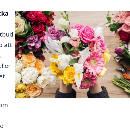
cka
utbud
o att
.
ller
et
nom
ed