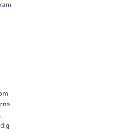
fram
 om
erna
t
 dig