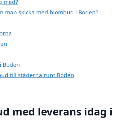
ig med?
kan man skicka med blombud i Boden?
orna
den
 i Boden
bud till städerna runt Boden
d med leverans idag i