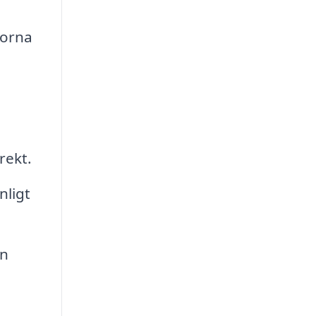
morna
rekt.
nligt
ån