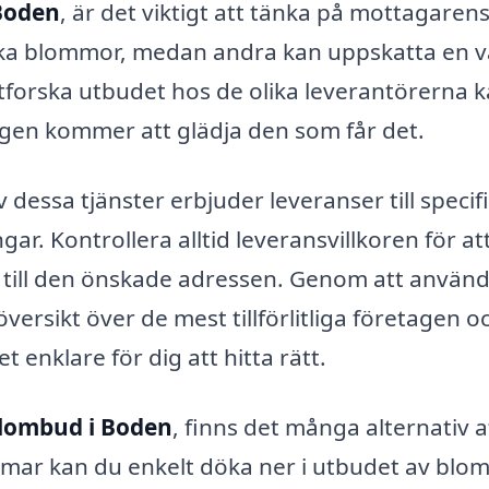
Boden
, är det viktigt att tänka på mottagaren
ska blommor, medan andra kan uppskatta en v
tforska utbudet hos de olika leverantörerna 
ligen kommer att glädja den som får det.
 dessa tjänster erbjuder leveranser till specif
. Kontrollera alltid leveransvillkoren för at
 till den önskade adressen. Genom att använ
ersikt över de mest tillförlitliga företagen o
t enklare för dig att hitta rätt.
blombud i Boden
, finns det många alternativ a
ormar kan du enkelt döka ner i utbudet av bl