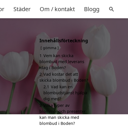
or
Städer
Om / kontakt
Blogg
Innehållsförteckning
gömma
1
Vem kan skicka
blombud med leverans
idag i Boden?
2
Vad kostar det att
skicka blombud i Boden?
2.1
Vad kan en
blombudstjänst hjälpa
dig med?
3
Vilka typer av
blommor och presenter
kan man skicka med
blombud i Boden?