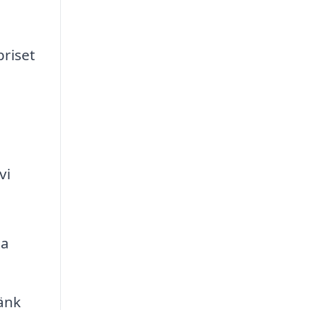
priset
vi
ta
Tänk