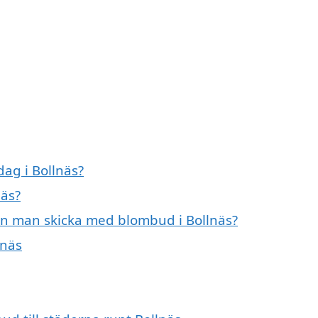
ag i Bollnäs?
näs?
an man skicka med blombud i Bollnäs?
lnäs