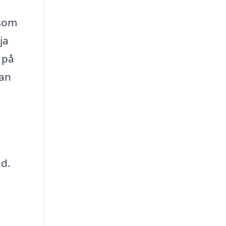
 som
ja
 på
kan
ud.