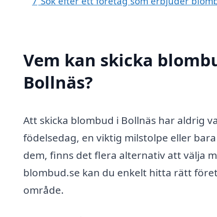
7
Sök efter ett företag som erbjuder blomb
Vem kan skicka blombu
Bollnäs?
Att skicka blombud i Bollnäs har aldrig v
födelsedag, en viktig milstolpe eller bara
dem, finns det flera alternativ att välj
blombud.se kan du enkelt hitta rätt före
område.