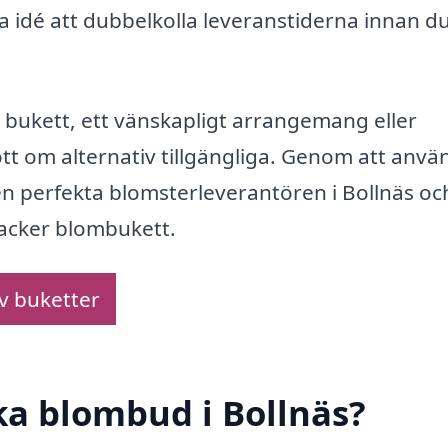
ra idé att dubbelkolla leveranstiderna innan d
k bukett, ett vänskapligt arrangemang eller
tt om alternativ tillgängliga. Genom att anvä
en perfekta blomsterleverantören i Bollnäs oc
vacker blombukett.
av buketter
cka blombud i Bollnäs?