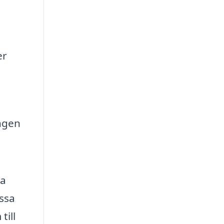
er
ingen
ha
issa
till