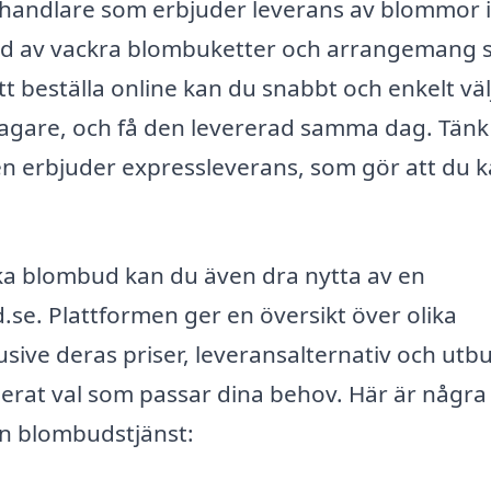
handlare som erbjuder leverans av blommor i
tbud av vackra blombuketter och arrangemang
att beställa online kan du snabbt och enkelt väl
tagare, och få den levererad samma dag. Tänk
en erbjuder expressleverans, som gör att du 
icka blombud kan du även dra nytta av en
se. Plattformen ger en översikt över olika
klusive deras priser, leveransalternativ och utb
merat val som passar dina behov. Här är några
en blombudstjänst: