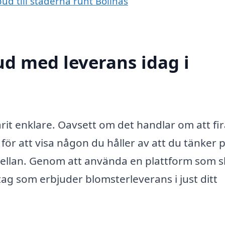
ud till städerna runt Bollnäs
d med leverans idag i
arit enklare. Oavsett om det handlar om att fi
 för att visa någon du håller av att du tänker 
a mellan. Genom att använda en plattform som s
tag som erbjuder blomsterleverans i just ditt