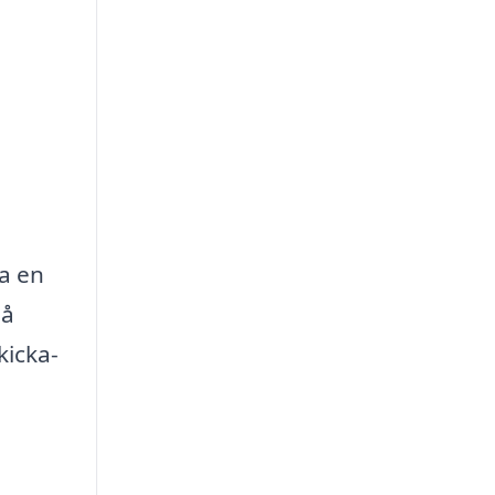
ra en
på
kicka-