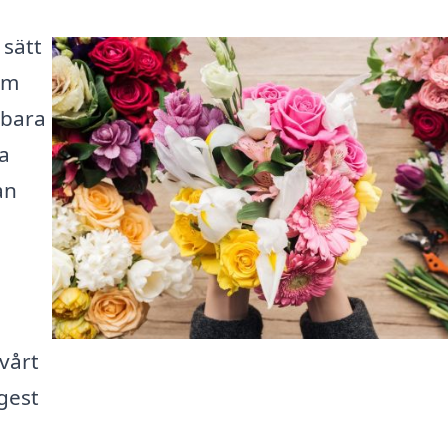
 sätt
om
 bara
ra
an
vårt
 gest