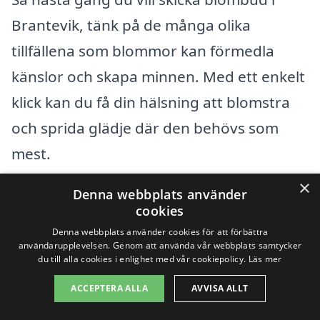
Brantevik, tänk på de många olika
tillfällena som blommor kan förmedla
känslor och skapa minnen. Med ett enkelt
klick kan du få din hälsning att blomstra
och sprida glädje där den behövs som
mest.
×
Denna webbplats använder
Populära återförsäljare
cookies
Denna webbplats använder cookies för att förbättra
Se urvalet av buketter
användarupplevelsen. Genom att använda vår webbplats samtycker
du till alla cookies i enlighet med vår cookiepolicy.
Läs mer
ACCEPTERA ALLA
AVVISA ALLT