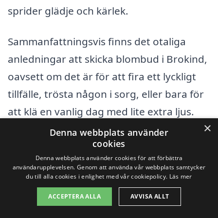
sprider glädje och kärlek.
Sammanfattningsvis finns det otaliga
anledningar att skicka blombud i Brokind,
oavsett om det är för att fira ett lyckligt
tillfälle, trösta någon i sorg, eller bara för
att klä en vanlig dag med lite extra ljus.
×
Med hjälp av skicka-blombud.se kan du
Denna webbplats använder
cookies
enkelt navigera bland de många
Denna webbplats använder cookies för att förbättra
alternativen och hitta den perfekta
användarupplevelsen. Genom att använda vår webbplats samtycker
du till alla cookies i enlighet med vår cookiepolicy.
Läs mer
buketten som passar för det tillfälle du vill
ACCEPTERA ALLA
AVVISA ALLT
fira eller minnas. Gör någon glad, skicka
blommor idag!