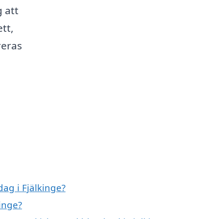
 att
tt,
reras
ag i Fjälkinge?
kinge?