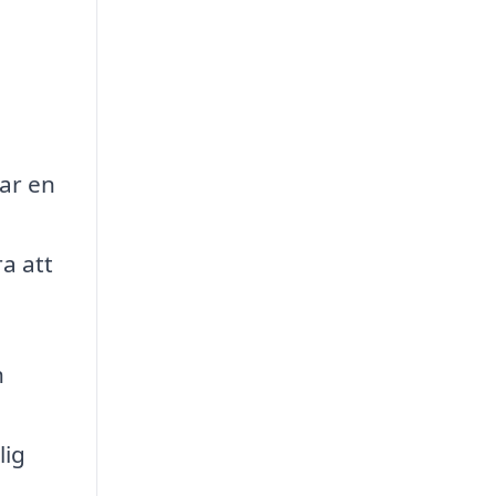
sar en
ra att
h
lig