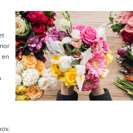
et
mmor
r en
a
hov.