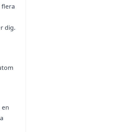
flera
r dig.
sutom
a en
ka