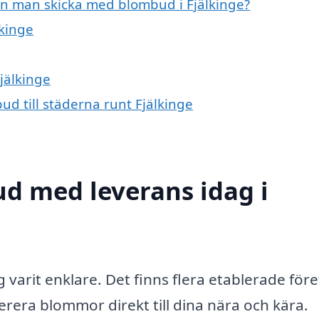
an man skicka med blombud i Fjälkinge?
lkinge
jälkinge
ud till städerna runt Fjälkinge
d med leverans idag i
g varit enklare. Det finns flera etablerade för
erera blommor direkt till dina nära och kära.