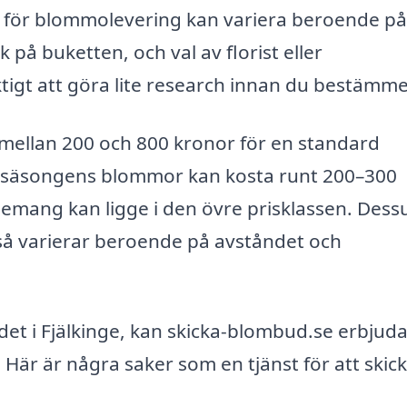
 för blommolevering kan variera beroende på 
k på buketten, och val av florist eller
ktigt att göra lite research innan du bestämme
a mellan 200 och 800 kronor för en standard
 säsongens blommor kan kosta runt 200–300
mang kan ligge i den övre prisklassen. Des
kså varierar beroende på avståndet och
udet i Fjälkinge, kan skicka-blombud.se erbjud
. Här är några saker som en tjänst för att skic