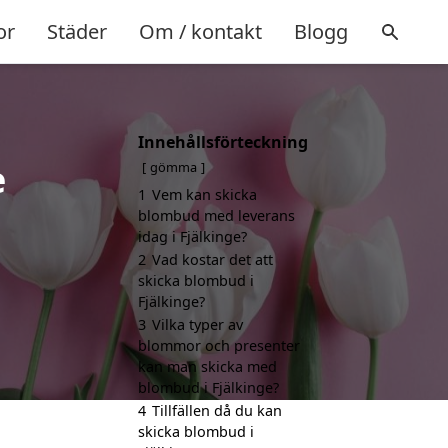
or
Städer
Om / kontakt
Blogg
Innehållsförteckning
e
gömma
1
Vem kan skicka
blombud med leverans
idag i Fjälkinge?
2
Vad kostar det att
skicka blombud i
Fjälkinge?
3
Vilka typer av
blommor och presenter
kan man skicka med
blombud i Fjälkinge?
4
Tillfällen då du kan
skicka blombud i