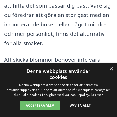
att hitta det som passar dig bäst. Vare sig
du föredrar att göra en stor gest med en
imponerande bukett eller något mindre
och mer personligt, finns det alternativ
för alla smaker.
Att skicka blommor behöver inte vara
×
komplicerat. Med bara några klick kan du
Denna webbplats använder
cookies
välja blomsterarrangemang, ange
Denna webbplats använder cookies för att förbättra
leveransadress och vid behov inkludera
användarupplevelsen. Genom att använda vår webbplats samtycker
du till alla cookies i enlighet med vår cookiepolicy.
Läs mer
ett meddelande för att ytterligare
personifiera din gåva. Floristerna tar
ACCEPTERA ALLA
AVVISA ALLT
hand om resten och ser till att de vackra