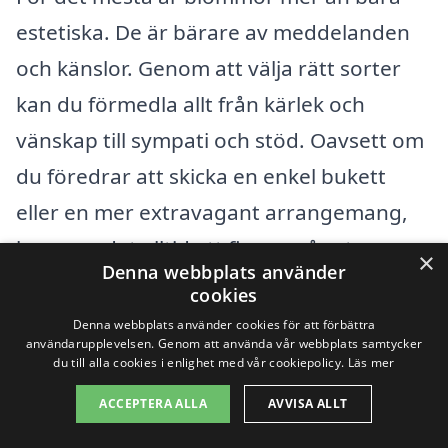
estetiska. De är bärare av meddelanden
och känslor. Genom att välja rätt sorter
kan du förmedla allt från kärlek och
vänskap till sympati och stöd. Oavsett om
du föredrar att skicka en enkel bukett
eller en mer extravagant arrangemang,
kommer det alltid att finnas något som
×
Denna webbplats använder
passar.
cookies
Denna webbplats använder cookies för att förbättra
Det är också värt att notera att vissa
användarupplevelsen. Genom att använda vår webbplats samtycker
du till alla cookies i enlighet med vår cookiepolicy.
Läs mer
blommor har specifika betydelser. Till
ACCEPTERA ALLA
AVVISA ALLT
exempel symboliserar röda rosor passion,