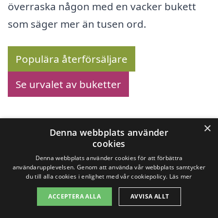
överraska någon med en vacker bukett
som säger mer än tusen ord.
Populära återförsäljare
Se urvalet av buketter
×
Denna webbplats använder
Köp blommor online –
cookies
Se utbudet här!
Denna webbplats använder cookies för att förbättra
användarupplevelsen. Genom att använda vår webbplats samtycker
du till alla cookies i enlighet med vår cookiepolicy.
Läs mer
ACCEPTERA ALLA
AVVISA ALLT
Vill du
skicka blombud i Fotö
? Vi hjälper
dig att hitta det perfekta företaget för