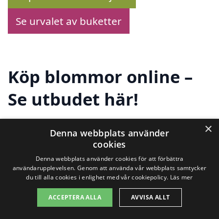
Se urvalet av buketter
Köp blommor online –
Se utbudet här!
×
Denna webbplats använder
Letar du efter att
skicka blombud i
cookies
Hillared
? Du har kommit rätt! Här på
Denna webbplats använder cookies för att förbättra
användarupplevelsen. Genom att använda vår webbplats samtycker
skicka-blombud.se kan du enkelt jämföra
du till alla cookies i enlighet med vår cookiepolicy.
Läs mer
olika florister som erbjuder vacker
ACCEPTERA ALLA
AVVISA ALLT
blommor. Oavsett om det är en