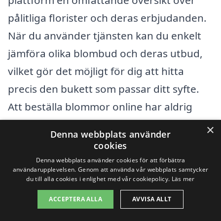
pålitliga florister och deras erbjudanden.
När du använder tjänsten kan du enkelt
jämföra olika blombud och deras utbud,
vilket gör det möjligt för dig att hitta
precis den bukett som passar ditt syfte.
Att beställa blommor online har aldrig
varit enklare! Här är några fördelar med
×
Denna webbplats använder
att använda vår tjänst:
cookies
Denna webbplats använder cookies för att förbättra
användarupplevelsen. Genom att använda vår webbplats samtycker
Brett urval:
Du kan bläddra bland ett
du till alla cookies i enlighet med vår cookiepolicy.
Läs mer
stort utbud av blommor och buketter
ACCEPTERA ALLA
AVVISA ALLT
som passar alla tillfällen.