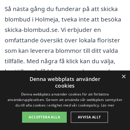
Så nästa gång du funderar på att skicka
blombud i Holmeja, tveka inte att besöka
skicka-blombud.se. Vi erbjuder en
omfattande översikt över lokala florister
som kan leverera blommor till ditt valda
tillfälle. Med några få klick kan du välja,
beställa och få blommorna levererade –
×
Denna webbplats använder
allt för att ge en härlig
cookies
blommorupplevelse till någon du tycker
Denna webbplats använder cookies för att förbättra
användarupplevelsen. Genom att använda vår webbplats samtycker
om.
du till alla cookies i enlighet med vår cookiepolicy.
Läs mer
ACCEPTERA ALLA
AVVISA ALLT
Att skicka blommor handlar inte bara om