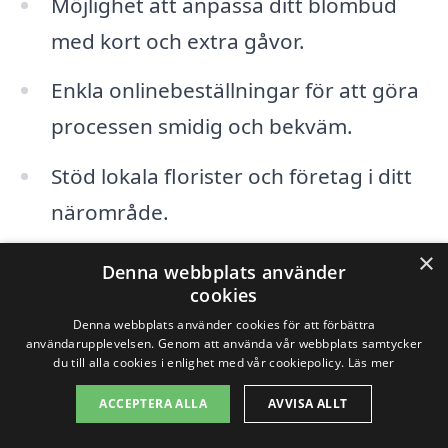
Möjlighet att anpassa ditt blombud
med kort och extra gåvor.
Enkla onlinebeställningar för att göra
processen smidig och bekväm.
Stöd lokala florister och företag i ditt
närområde.
×
Denna webbplats använder
Så nästa gång du funderar på att skicka
cookies
en omtänksam gest till någon, kom ihåg
Denna webbplats använder cookies för att förbättra
att blommor är en tidlös och alltid
användarupplevelsen. Genom att använda vår webbplats samtycker
du till alla cookies i enlighet med vår cookiepolicy.
Läs mer
uppskattad gåva. Oavsett om det är för
ACCEPTERA ALLA
AVVISA ALLT
en glad eller sorglig anledning, skicka