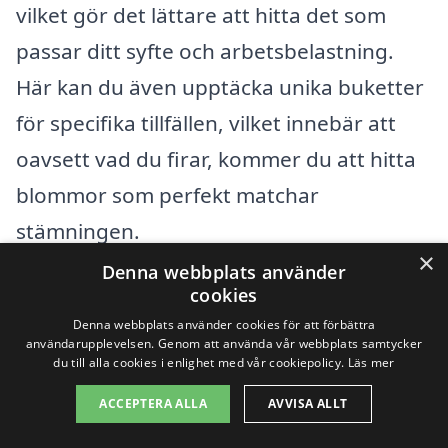
vilket gör det lättare att hitta det som
passar ditt syfte och arbetsbelastning.
Här kan du även upptäcka unika buketter
för specifika tillfällen, vilket innebär att
oavsett vad du firar, kommer du att hitta
blommor som perfekt matchar
stämningen.
×
Denna webbplats använder
Förutom att skicka blombud i Karlskrona
cookies
Denna webbplats använder cookies för att förbättra
kan du också överväga att använda
användarupplevelsen. Genom att använda vår webbplats samtycker
blommorna som en del av andra
du till alla cookies i enlighet med vår cookiepolicy.
Läs mer
presentleveranser. Många florister
ACCEPTERA ALLA
AVVISA ALLT
erbjuder kompletterande tjänster, såsom