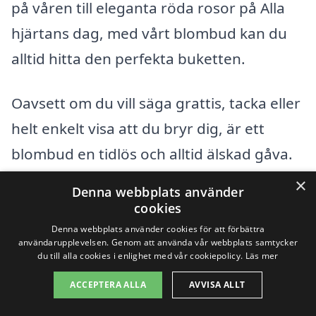
på våren till eleganta röda rosor på Alla
hjärtans dag, med vårt blombud kan du
alltid hitta den perfekta buketten.
Oavsett om du vill säga grattis, tacka eller
helt enkelt visa att du bryr dig, är ett
blombud en tidlös och alltid älskad gåva.
Genom att skicka blombud i Kattarp visar
×
Denna webbplats använder
du inte bara att du tänker på någon, utan
cookies
också att du värdesätter er relation.
Denna webbplats använder cookies för att förbättra
användarupplevelsen. Genom att använda vår webbplats samtycker
du till alla cookies i enlighet med vår cookiepolicy.
Läs mer
Så nästa gång du funderar på hur du ska
ACCEPTERA ALLA
AVVISA ALLT
uttrycka dina känslor, kom ihåg att en