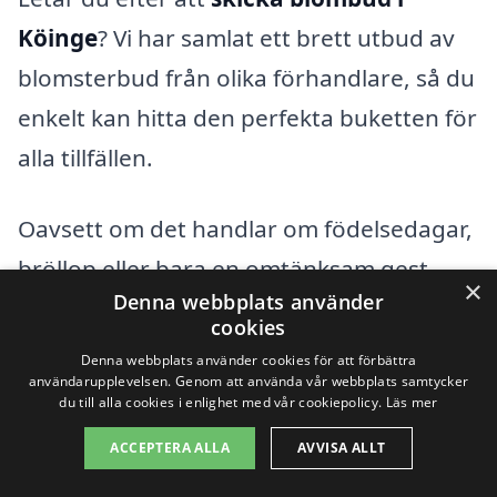
Köinge
? Vi har samlat ett brett utbud av
blomsterbud från olika förhandlare, så du
enkelt kan hitta den perfekta buketten för
alla tillfällen.
Oavsett om det handlar om födelsedagar,
bröllop eller bara en omtänksam gest,
×
Denna webbplats använder
kan du här se de vackraste
cookies
blomsterarrangemangen som går att
Denna webbplats använder cookies för att förbättra
användarupplevelsen. Genom att använda vår webbplats samtycker
beställa online. Utforska våra
du till alla cookies i enlighet med vår cookiepolicy.
Läs mer
rekommenderade florister och
beställ
ACCEPTERA ALLA
AVVISA ALLT
blommor för leverans
direkt till någon du