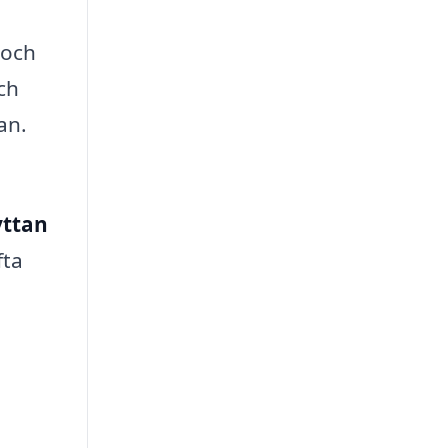
 och
ch
an.
yttan
fta