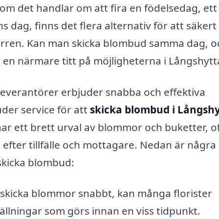
 om det handlar om att fira en födelsedag, ett
s dag, finns det flera alternativ för att säkert
dörren. Kan man skicka blombud samma dag, o
 en närmare titt på möjligheterna i Långshytt
rleverantörer erbjuder snabba och effektiva
er service för att
skicka blombud i Långsh
r ett brett urval av blommor och buketter, o
efter tillfälle och mottagare. Nedan är några
 skicka blombud:
kicka blommor snabbt, kan många florister
llningar som görs innan en viss tidpunkt.