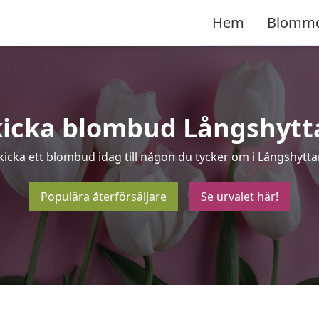
Hem
Blomm
kicka blombud Långshytt
kicka ett blombud idag till någon du tycker om i Långshytta
Populära återförsäljare
Se urvalet här!