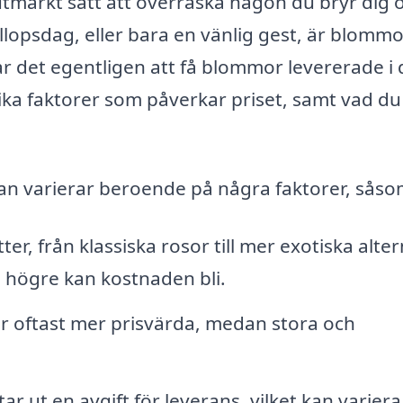
utmärkt sätt att överraska någon du bryr dig 
lopsdag, eller bara en vänlig gest, är blomm
r det egentligen att få blommor levererade i 
ika faktorer som påverkar priset, samt vad du
tan varierar beroende på några faktorer, såso
ter, från klassiska rosor till mer exotiska alter
 högre kan kostnaden bli.
r oftast mer prisvärda, medan stora och
tar ut en avgift för leverans, vilket kan variera