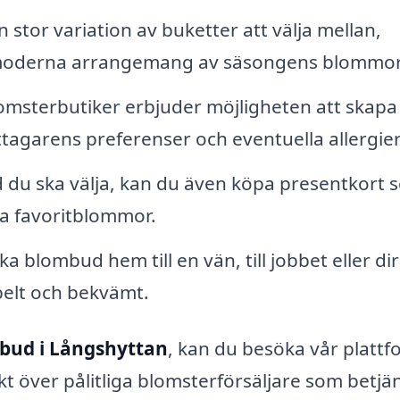
 stor variation av buketter att välja mellan,
till moderna arrangemang av säsongens blommor
msterbutiker erbjuder möjligheten att skapa
tagarens preferenser och eventuella allergier
 du ska välja, kan du även köpa presentkort 
na favoritblommor.
ka blombud hem till en vän, till jobbet eller di
ibelt och bekvämt.
bud i Långshyttan
, kan du besöka vår plattf
kt över pålitliga blomsterförsäljare som betjä