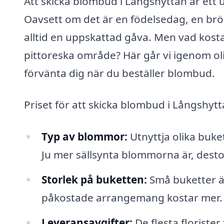
Att skicka blombud i Långshyttan är ett 
Oavsett om det är en födelsedag, en bröl
alltid en uppskattad gåva. Men vad kosta
pittoreska område? Här går vi igenom ol
förvänta dig när du beställer blombud.
Priset för att skicka blombud i Långshyt
Typ av blommor:
Utnyttja olika buket
Ju mer sällsynta blommorna är, desto
Storlek på buketten:
Små buketter ä
påkostade arrangemang kostar mer.
Leveransavgifter:
De flesta florister 