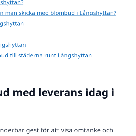
gshyttan?
an man skicka med blombud i Långshyttan?
ngshyttan
ångshyttan
bud till städerna runt Långshyttan
d med leverans idag i
underbar gest för att visa omtanke och