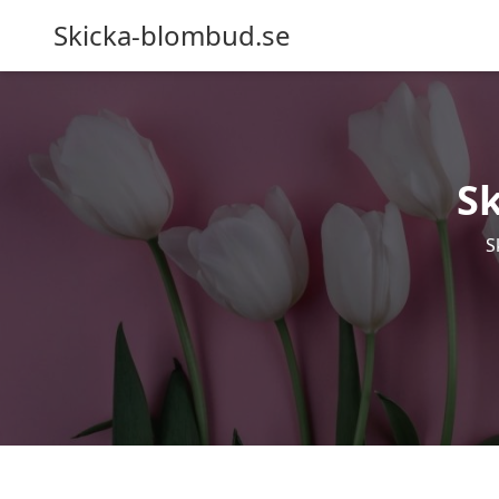
Skicka-blombud.se
S
S