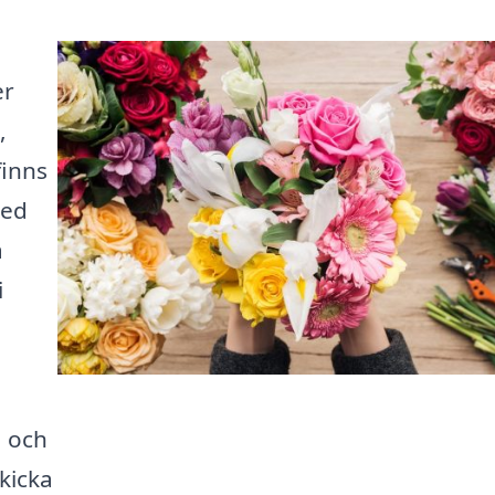
er
,
finns
Med
a
i
, och
skicka