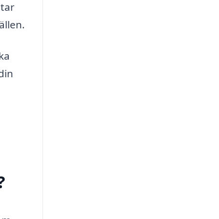
tar
ällen.
cka
din
?