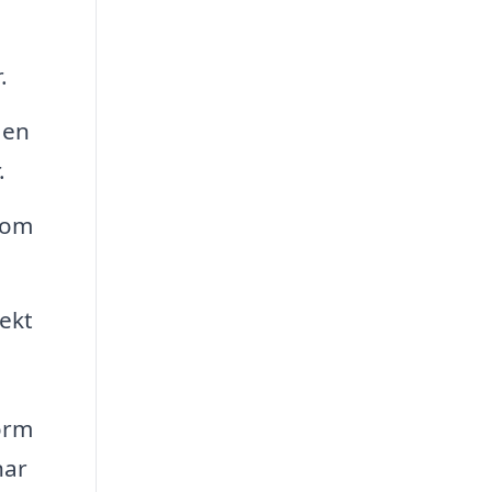
.
 en
.
som
rekt
orm
nar