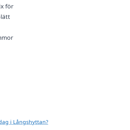
x för
lätt
ommor
dag i Långshyttan?