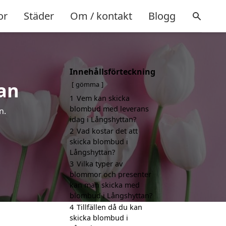
or
Städer
Om / kontakt
Blogg
Innehållsförteckning
an
gömma
1
Vem kan skicka
blombud med leverans
n.
idag i Långshyttan?
2
Vad kostar det att
skicka blombud i
Långshyttan?
3
Vilka typer av
blommor och presenter
kan man skicka med
blombud i Långshyttan?
4
Tillfällen då du kan
skicka blombud i