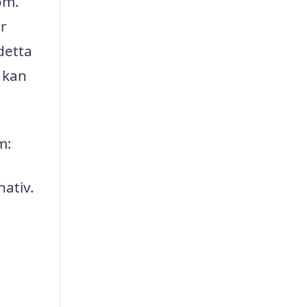
om.
or
detta
 kan
m:
nativ.