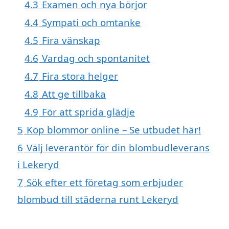
4.3
Examen och nya börjor
4.4
Sympati och omtanke
4.5
Fira vänskap
4.6
Vardag och spontanitet
4.7
Fira stora helger
4.8
Att ge tillbaka
4.9
För att sprida glädje
5
Köp blommor online – Se utbudet här!
6
Välj leverantör för din blombudleverans
i Lekeryd
7
Sök efter ett företag som erbjuder
blombud till städerna runt Lekeryd