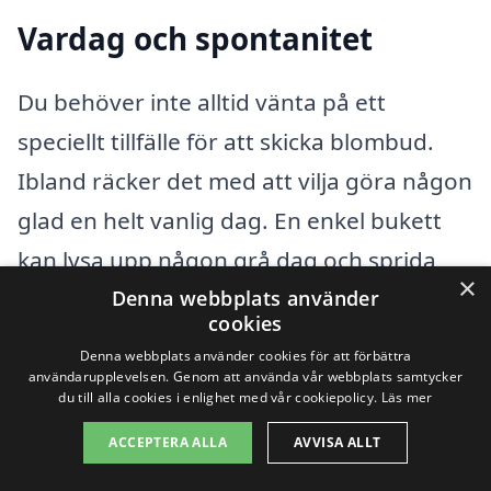
Vardag och spontanitet
Du behöver inte alltid vänta på ett
speciellt tillfälle för att skicka blombud.
Ibland räcker det med att vilja göra någon
glad en helt vanlig dag. En enkel bukett
kan lysa upp någon grå dag och sprida
×
glädje och kärlek utan anledning.
Denna webbplats använder
cookies
Denna webbplats använder cookies för att förbättra
användarupplevelsen. Genom att använda vår webbplats samtycker
Fira stora helger
du till alla cookies i enlighet med vår cookiepolicy.
Läs mer
ACCEPTERA ALLA
AVVISA ALLT
Storhelger som jul, påsk och midsommar