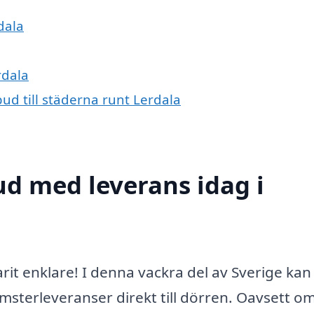
dala
rdala
ud till städerna runt Lerdala
d med leverans idag i
arit enklare! I denna vackra del av Sverige kan
omsterleveranser direkt till dörren. Oavsett o