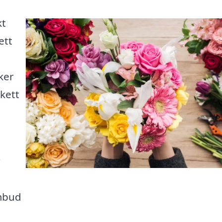
kt
ett
nker
kett
r
ombud