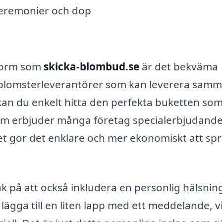
eremonier och dop
tform som
skicka-blombud.se
är det bekväma
ga blomsterleverantörer som kan leverera sam
kan du enkelt hitta den perfekta buketten so
tom erbjuder många företag specialerbjudand
ket gör det enklare och mer ekonomiskt att spr
nk på att också inkludera en personlig hälsnin
ägga till en liten lapp med ett meddelande, vi