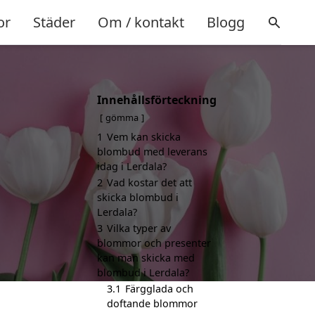
or
Städer
Om / kontakt
Blogg
Innehållsförteckning
gömma
1
Vem kan skicka
blombud med leverans
idag i Lerdala?
2
Vad kostar det att
skicka blombud i
Lerdala?
3
Vilka typer av
blommor och presenter
kan man skicka med
blombud i Lerdala?
3.1
Färgglada och
doftande blommor