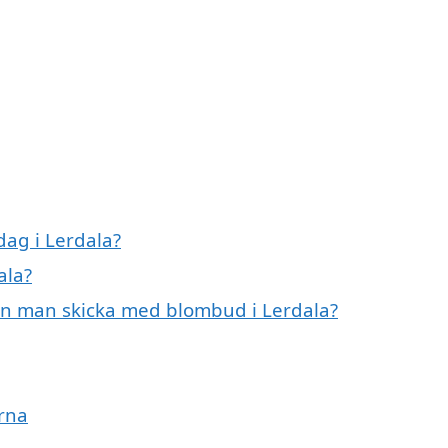
ag i Lerdala?
ala?
an man skicka med blombud i Lerdala?
rna