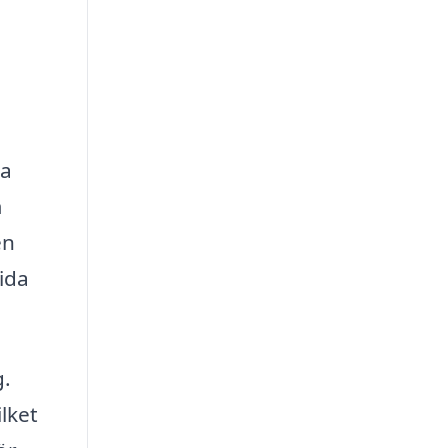
ma
m
en
ida
g.
lket