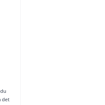
 du
m det