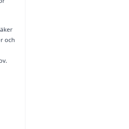
ör
säker
er och
ov.