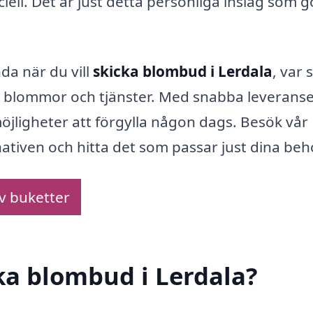
ell. Det är just detta personliga inslag som g
da när du vill
skicka blombud i Lerdala
, var 
al av blommor och tjänster. Med snabba leverans
öjligheter att förgylla någon dags. Besök vår
nativen och hitta det som passar just dina beh
av buketter
cka blombud i Lerdala?