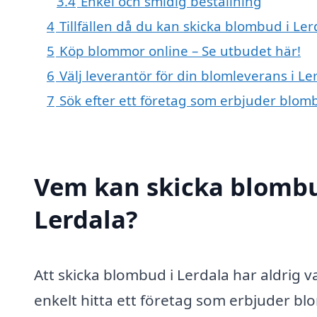
3.4
Enkel och smidig beställning
4
Tillfällen då du kan skicka blombud i Ler
5
Köp blommor online – Se utbudet här!
6
Välj leverantör för din blomleverans i Le
7
Sök efter ett företag som erbjuder blomb
Vem kan skicka blombu
Lerdala?
Att skicka blombud i Lerdala har aldrig v
enkelt hitta ett företag som erbjuder bl