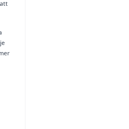
att
a
je
mmer