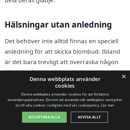
Hälsningar utan anledning
Det behöver inte alltid finnas en speciell
anledning för att skicka blombud. Ibland
är det bara trevligt att överraska någon
med en gåva av blommor. En spontan
×
Denna webbplats använder
tanke kan sprida glädje och kärlek,
cookies
oavsett tid och plats.
Denna webbplats använder cookies för att förbättra
användarupplevelsen. Genom att använda vår webbplats samtycker
du till alla cookies i enlighet med vår cookiepolicy.
Läs mer
Fördelar med att använda vår
ACCEPTERA ALLA
AVVISA ALLT
plattform för att skicka