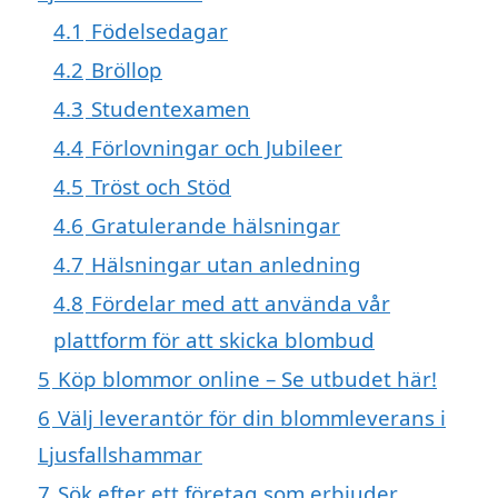
4.1
Födelsedagar
4.2
Bröllop
4.3
Studentexamen
4.4
Förlovningar och Jubileer
4.5
Tröst och Stöd
4.6
Gratulerande hälsningar
4.7
Hälsningar utan anledning
4.8
Fördelar med att använda vår
plattform för att skicka blombud
5
Köp blommor online – Se utbudet här!
6
Välj leverantör för din blommleverans i
Ljusfallshammar
7
Sök efter ett företag som erbjuder