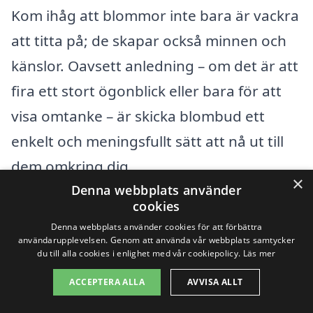
Kom ihåg att blommor inte bara är vackra
att titta på; de skapar också minnen och
känslor. Oavsett anledning – om det är att
fira ett stort ögonblick eller bara för att
visa omtanke – är skicka blombud ett
enkelt och meningsfullt sätt att nå ut till
dem omkring dig.
×
Denna webbplats använder
cookies
Så nästa gång du tänker på att skicka en
Denna webbplats använder cookies för att förbättra
omtänksam gest, tveka inte att skicka
användarupplevelsen. Genom att använda vår webbplats samtycker
du till alla cookies i enlighet med vår cookiepolicy.
Läs mer
blombud i Mockfjärd. Vi finns här för att
ACCEPTERA ALLA
AVVISA ALLT
underlätta din blommoleverans och se till
att du hittar precis vad du behöver för att