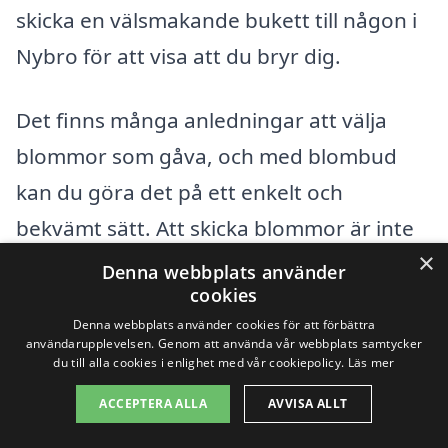
skicka en välsmakande bukett till någon i
Nybro för att visa att du bryr dig.
Det finns många anledningar att välja
blommor som gåva, och med blombud
kan du göra det på ett enkelt och
bekvämt sätt. Att skicka blommor är inte
×
bara en gåva; det är en reflektion av dina
Denna webbplats använder
cookies
känslor och en personlig gest av
Denna webbplats använder cookies för att förbättra
omtanke. Oavsett om det är till ett
användarupplevelsen. Genom att använda vår webbplats samtycker
du till alla cookies i enlighet med vår cookiepolicy.
Läs mer
firande, ett uttryck för medkänsla eller
bara för att sprida lite extra glädje, är
ACCEPTERA ALLA
AVVISA ALLT
blommor alltid ett bra val.