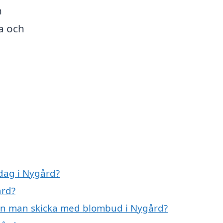
h
a och
dag i Nygård?
ård?
kan man skicka med blombud i Nygård?