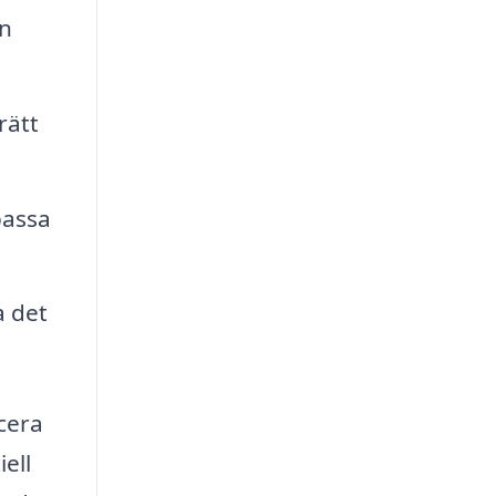
n
rätt
passa
a det
cera
ell