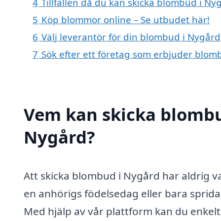
4
Tillfällen då du kan skicka blombud i Ny
5
Köp blommor online – Se utbudet här!
6
Välj leverantör för din blombud i Nygård
7
Sök efter ett företag som erbjuder blom
Vem kan skicka blombu
Nygård?
Att skicka blombud i Nygård har aldrig va
en anhörigs födelsedag eller bara sprida li
Med hjälp av vår plattform kan du enkelt h