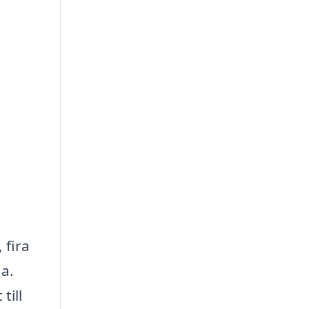
 fira
ga.
till