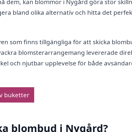
r på dem, kan blommor i Nygård göra stor skill
ra bland olika alternativ och hitta det perfe
ven som finns tillgängliga för att skicka blomb
vackra blomsterarrangemang levererade direkt
 enkel och njutbar upplevelse för både avsända
av buketter
cka blombud i Nygård?