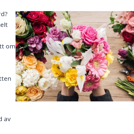
rd?
elt
ett om
tten
d av