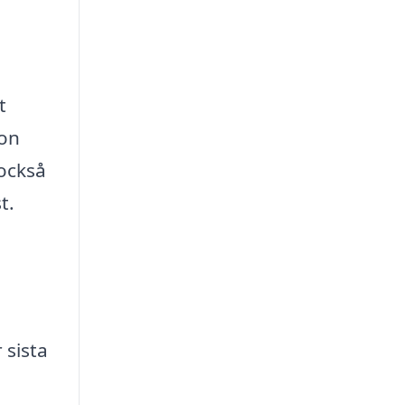
t
gon
 också
t.
 sista