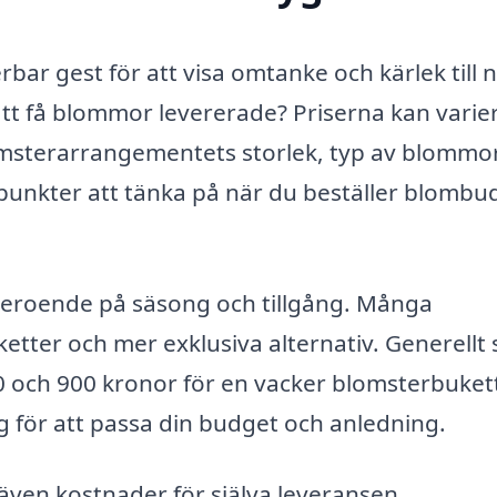
bar gest för att visa omtanke och kärlek till
att få blommor levererade? Priserna kan varie
lomsterarrangementets storlek, typ av blommo
 punkter att tänka på när du beställer blombud
 beroende på säsong och tillgång. Många
etter och mer exklusiva alternativ. Generellt 
0 och 900 kronor för en vacker blomsterbuket
ng för att passa din budget och anledning.
ven kostnader för själva leveransen.