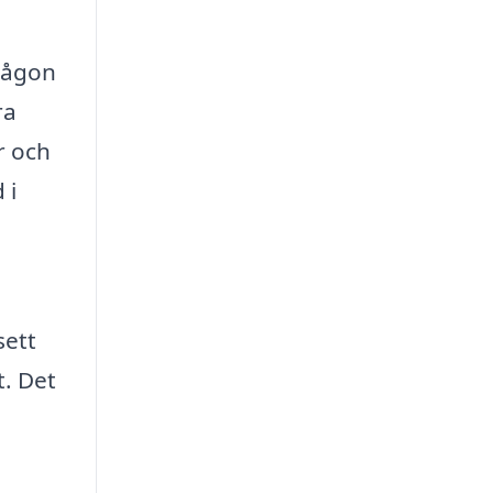
 någon
ra
r och
 i
sett
t. Det