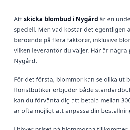
Att
skicka blombud i Nygård
är en under
speciell. Men vad kostar det egentligen 
beroende på flera faktorer, inklusive b
vilken leverantör du väljer. Här är några
Nygård.
För det första, blommor kan se olika ut
floristbutiker erbjuder både standardbuk
kan du förvänta dig att betala mellan 30
är ofta möjligt att anpassa din beställni
Utöver priset på blommorna tillkommer ä