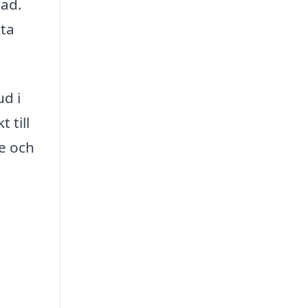
nad.
kta
ud i
 till
re och