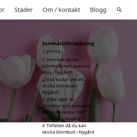
or
Städer
Om / kontakt
Blogg
Innehållsförteckning
gömma
1
Vem kan skicka
blombud med leverans
idag i Nygård?
2
Vad kostar det att
skicka blombud i
Nygård?
3
Vilka typer av
blommor och presenter
kan man skicka med
blombud i Nygård?
4
Tillfällen då du kan
skicka blombud i Nygård