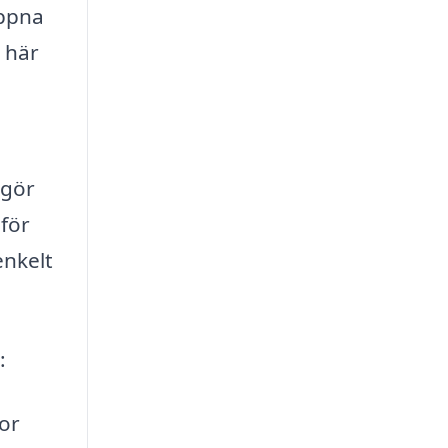
öppna
 här
 gör
för
enkelt
:
or