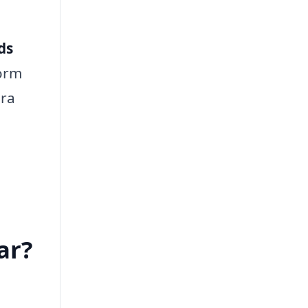
ds
form
ara
ar?