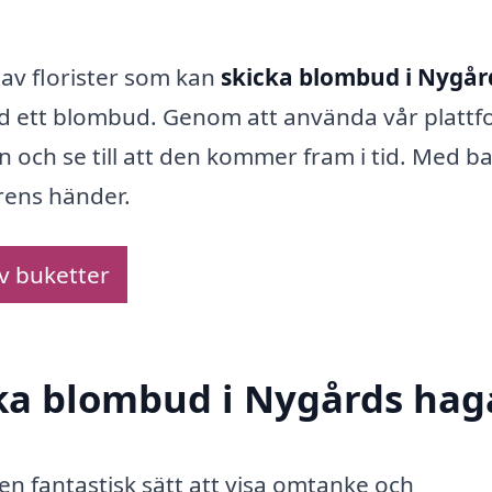
 av florister som kan
skicka blombud i Nygår
ed ett blombud. Genom att använda vår platt
n och se till att den kommer fram i tid. Med b
rens händer.
av buketter
cka blombud i Nygårds hag
en fantastisk sätt att visa omtanke och