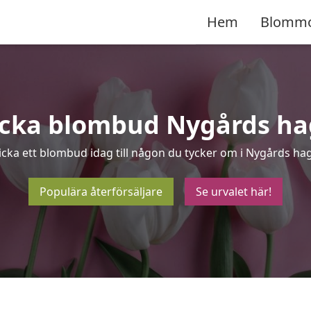
Hem
Blomm
icka blombud Nygårds ha
icka ett blombud idag till någon du tycker om i Nygårds hag
Populära återförsäljare
Se urvalet här!