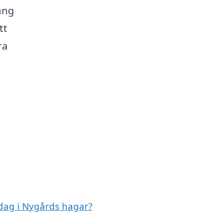
ang
tt
ra
t
dag i Nygårds hagar?