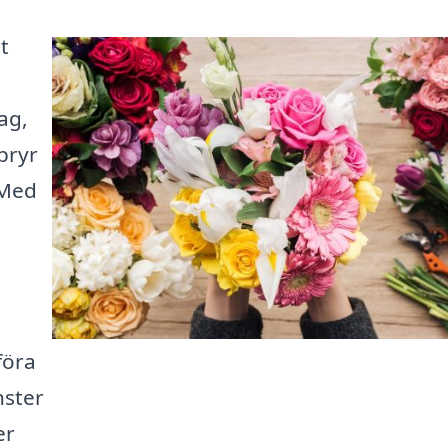
t
ag,
 bryr
 Med
föra
nster
er