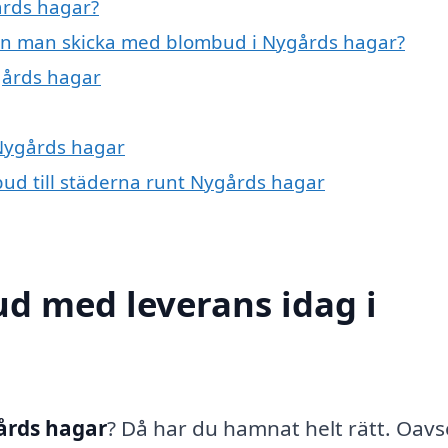
årds hagar?
kan man skicka med blombud i Nygårds hagar?
ygårds hagar
 Nygårds hagar
bud till städerna runt Nygårds hagar
d med leverans idag i
årds hagar
? Då har du hamnat helt rätt. Oavs