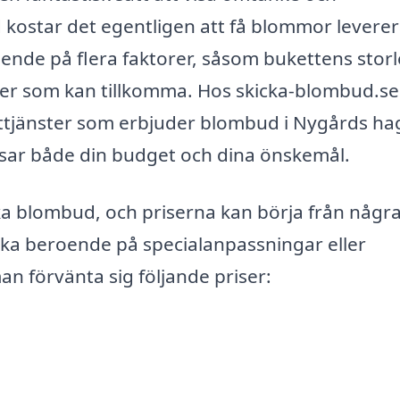
d kostar det egentligen att få blommor leverer
ende på flera faktorer, såsom bukettens storl
ter som kan tillkomma. Hos skicka-blombud.se
risttjänster som erbjuder blombud i Nygårds ha
assar både din budget och dina önskemål.
cka blombud, och priserna kan börja från någr
ka beroende på specialanpassningar eller
n förvänta sig följande priser: