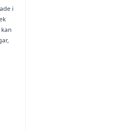
ade i
ek
 kan
gar,
a