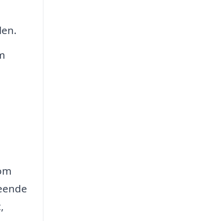
len.
m
 om
leende
,