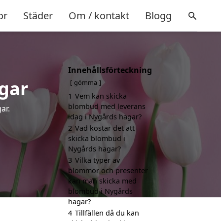
or
Städer
Om / kontakt
Blogg
Innehållsförteckning
gar
gömma
1
Vem kan skicka
blombud med leverans
ar.
idag i Nygårds hagar?
2
Vad kostar det att
skicka blombud i
Nygårds hagar?
3
Vilka typer av
blommor och presenter
kan man skicka med
blombud i Nygårds
hagar?
4
Tillfällen då du kan