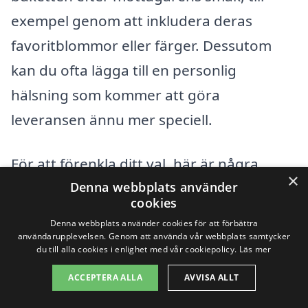
exempel genom att inkludera deras
favoritblommor eller färger. Dessutom
kan du ofta lägga till en personlig
hälsning som kommer att göra
leveransen ännu mer speciell.
För att förenkla ditt val, här är några
×
viktiga faktorer att tänka på när du ska
Denna webbplats använder
cookies
skicka blombud:
Denna webbplats använder cookies för att förbättra
användarupplevelsen. Genom att använda vår webbplats samtycker
du till alla cookies i enlighet med vår cookiepolicy.
Läs mer
Leveransalternativ:
Kontrollera om
ACCEPTERA ALLA
AVVISA ALLT
floristen erbjuder same-day delivery
eller om du behöver beställa i förväg.