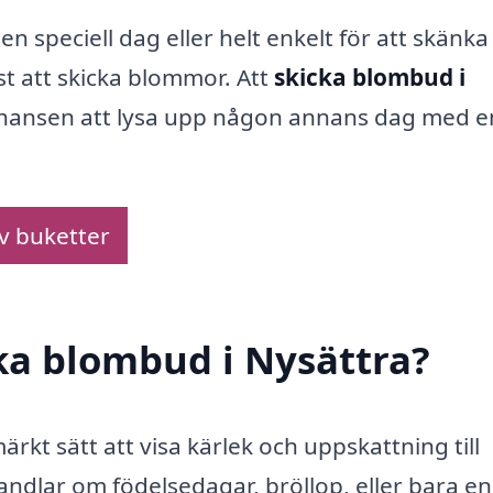
en speciell dag eller helt enkelt för att skänka
st att skicka blommor. Att
skicka blombud i
a chansen att lysa upp någon annans dag med e
av buketter
cka blombud i Nysättra?
rkt sätt att visa kärlek och uppskattning till
handlar om födelsedagar, bröllop, eller bara en