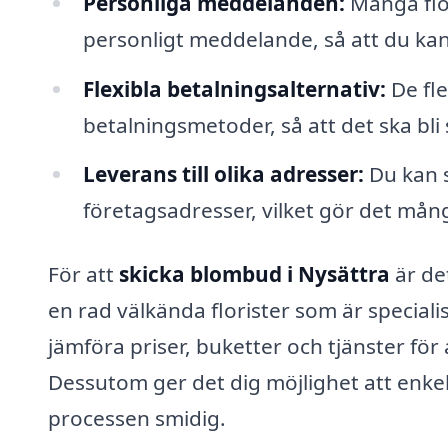
Personliga meddelanden:
Många flor
personligt meddelande, så att du kan
Flexibla betalningsalternativ:
De fle
betalningsmetoder, så att det ska bli 
Leverans till olika adresser:
Du kan s
företagsadresser, vilket gör det mång
För att
skicka blombud i Nysättra
är det
en rad välkända florister som är special
jämföra priser, buketter och tjänster för 
Dessutom ger det dig möjlighet att enkel
processen smidig.