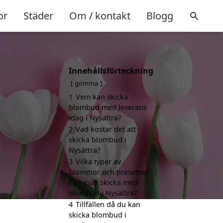
or
Städer
Om / kontakt
Blogg
Innehållsförteckning
a
gömma
1
Vem kan skicka
blombud med leverans
idag i Nysättra?
2
Vad kostar det att
skicka blombud i
Nysättra?
3
Vilka typer av
blommor och presenter
kan man skicka med
blombud i Nysättra?
4
Tillfällen då du kan
skicka blombud i