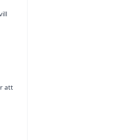
ill
r att