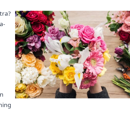
tra?
a-
en
ning