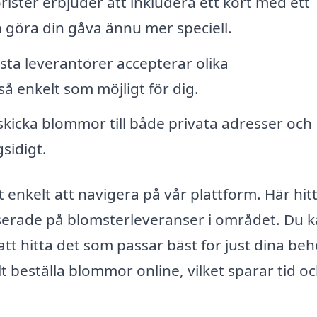
ister erbjuder att inkludera ett kort med ett
 göra din gåva ännu mer speciell.
sta leverantörer accepterar olika
så enkelt som möjligt för dig.
kicka blommor till både privata adresser och
sidigt.
 enkelt att navigera på vår plattform. Här hit
iserade på blomsterleveranser i området. Du 
att hitta det som passar bäst för just dina beh
t beställa blommor online, vilket sparar tid o