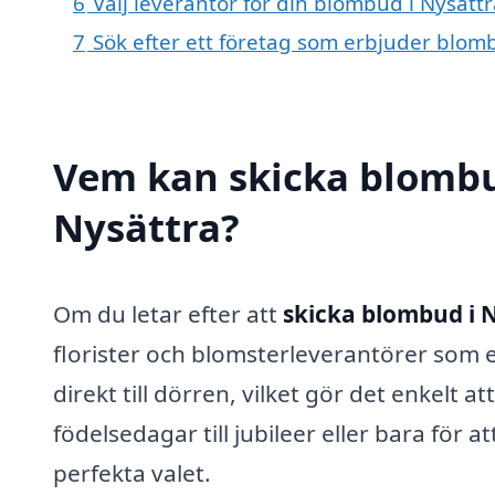
6
Välj leverantör för din blombud i Nysätt
7
Sök efter ett företag som erbjuder blomb
Vem kan skicka blombu
Nysättra?
Om du letar efter att
skicka blombud i 
florister och blomsterleverantörer som 
direkt till dörren, vilket gör det enkelt 
födelsedagar till jubileer eller bara för a
perfekta valet.