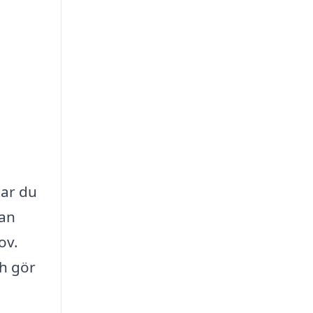
tar du
kan
ov.
ch gör