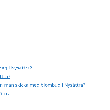
ag i Nysättra?
ttra?
an man skicka med blombud i Nysättra?
ättra