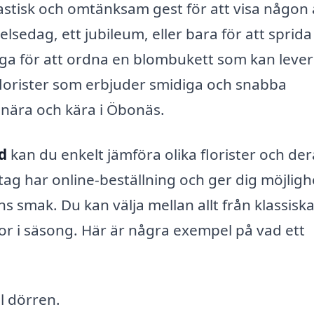
astisk och omtänksam gest för att visa någon 
lsedag, ett jubileum, eller bara för att sprida
ngliga för att ordna en blombukett som kan leve
florister som erbjuder smidiga och snabba
a nära och kära i Öbonäs.
d
kan du enkelt jämföra olika florister och der
g har online-beställning och ger dig möjlighe
s smak. Du kan välja mellan allt från klassisk
or i säsong. Här är några exempel på vad ett
l dörren.