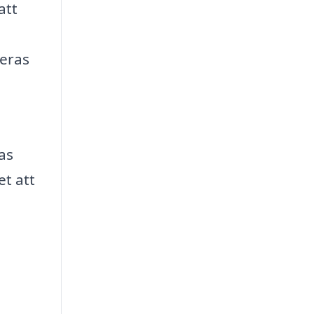
att
reras
as
t att
a