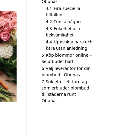
Öbonäs
4.1
Fira speciella
tillfällen
4.2
Trösta någon
4.3
Enkelhet och
bekvämlighet
4.4
Uppvakta nära och
kära utan anledning
5
Köp blommor online –
Se utbudet här!
6
Välj leverantör för din
blombud i Öbonäs
7
Sök efter ett företag
som erbjuder blombud
till städerna runt
Öbonäs