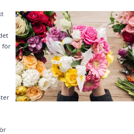
kt
det
 för
ster
ör