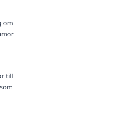
ng om
ommor
 till
t som