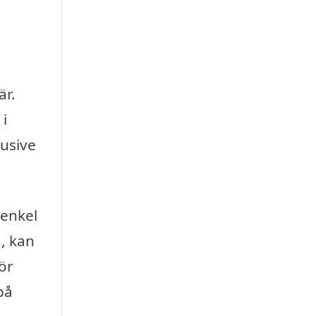
är.
 i
lusive
 enkel
, kan
för
på