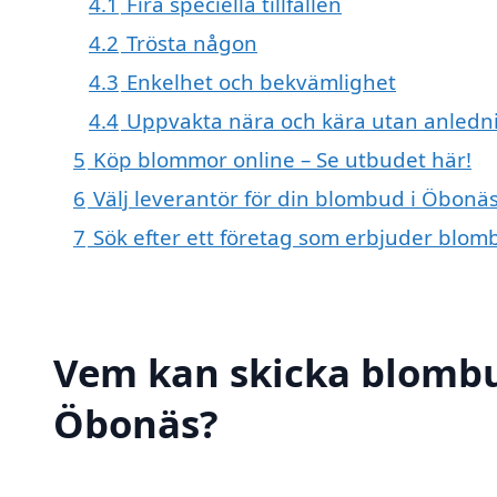
4.1
Fira speciella tillfällen
4.2
Trösta någon
4.3
Enkelhet och bekvämlighet
4.4
Uppvakta nära och kära utan anledn
5
Köp blommor online – Se utbudet här!
6
Välj leverantör för din blombud i Öbonä
7
Sök efter ett företag som erbjuder blom
Vem kan skicka blombu
Öbonäs?