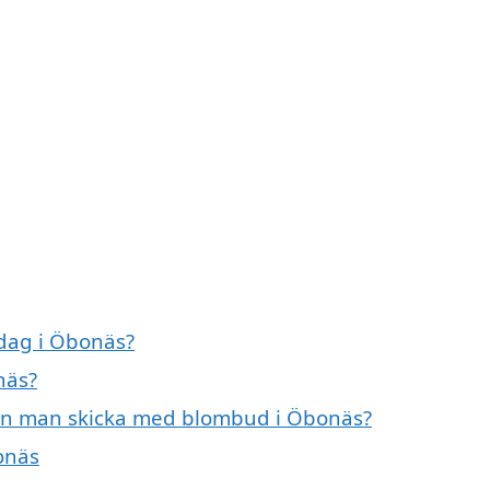
dag i Öbonäs?
näs?
kan man skicka med blombud i Öbonäs?
onäs