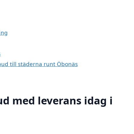
ing
s
bud till städerna runt Öbonäs
d med leverans idag i