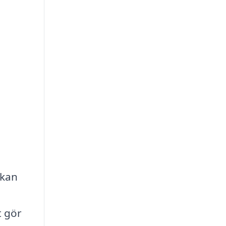
 kan
t gör