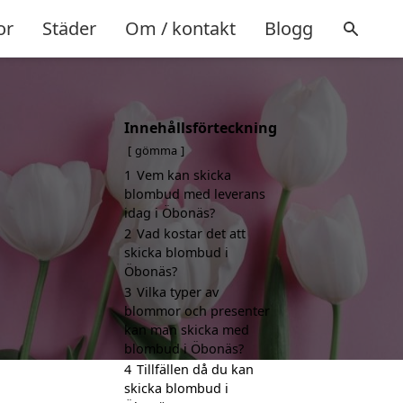
or
Städer
Om / kontakt
Blogg
Innehållsförteckning
gömma
1
Vem kan skicka
blombud med leverans
idag i Öbonäs?
2
Vad kostar det att
skicka blombud i
Öbonäs?
3
Vilka typer av
blommor och presenter
kan man skicka med
blombud i Öbonäs?
4
Tillfällen då du kan
skicka blombud i