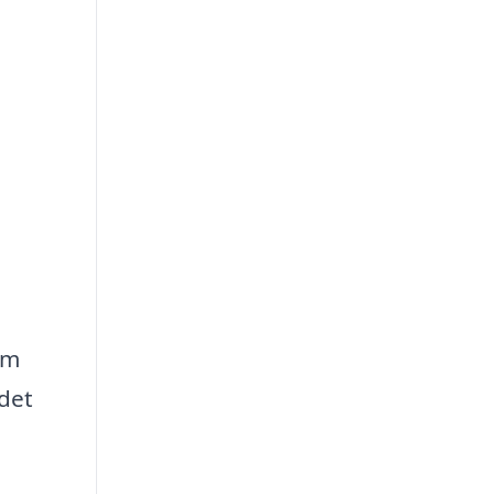
om
 det