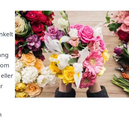
nkelt
ang
r om
eller
ör
n