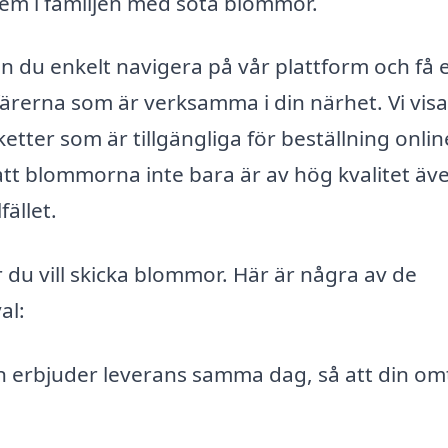
em i familjen med söta blommor.
n du enkelt navigera på vår plattform och få 
ärerna som är verksamma i din närhet. Vi visa
tter som är tillgängliga för beställning onlin
l att blommorna inte bara är av hög kvalitet äv
fället.
r du vill skicka blommor. Här är några av de
al:
ken erbjuder leverans samma dag, så att din o