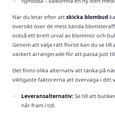
Nyfödda – Välkomna en ny liten medl
När du letar efter att
skicka blombud
ka
översikt över de mest kända blomsteraff
också ett brett urval av blommor och buke
Genom att välja rätt florist kan du se til
vackert arrangerade för att passa just till
Det finns olika alternativ att tänka på nä
viktigaste faktorerna att överväga i ditt v
Leveransalternativ:
Se till att buti
når fram i tid.