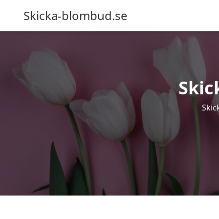
Skicka-blombud.se
Skic
Skic