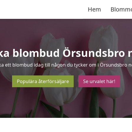
Hem
Blomm
ka blombud Örsundsbro 
ka ett blombud idag till någon du tycker om i Örsundsbro n
Populära återförsäljare
Se urvalet här!