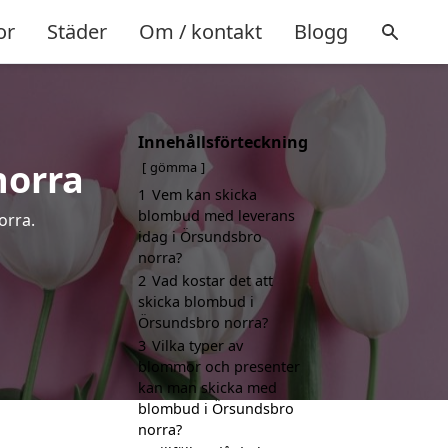
or
Städer
Om / kontakt
Blogg
Innehållsförteckning
norra
gömma
1
Vem kan skicka
blombud med leverans
orra.
idag i Örsundsbro
norra?
2
Vad kostar det att
skicka blombud i
Örsundsbro norra?
3
Vilka typer av
blommor och presenter
kan man skicka med
blombud i Örsundsbro
norra?