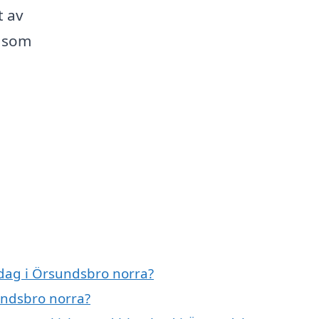
t av
n som
dag i Örsundsbro norra?
undsbro norra?