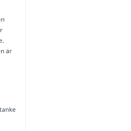
en
r
e.
en är
mtanke