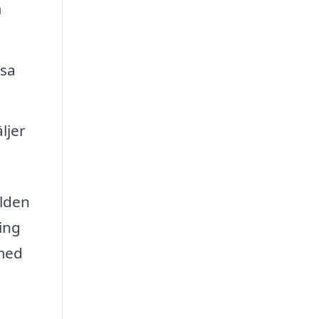
m
ssa
ljer
rlden
ring
 med