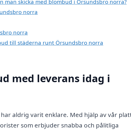
kan man skicka med blombud i Örsundsbro norra?
rsundsbro norra
dsbro norra
bud till städerna runt Örsundsbro norra
d med leverans idag i
har aldrig varit enklare. Med hjälp av vår pla
lorister som erbjuder snabba och pålitliga