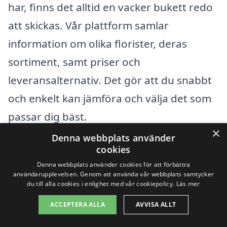
har, finns det alltid en vacker bukett redo
att skickas. Vår plattform samlar
information om olika florister, deras
sortiment, samt priser och
leveransalternativ. Det gör att du snabbt
och enkelt kan jämföra och välja det som
passar dig bäst.
×
Denna webbplats använder
Med vårt breda utbud har du möjlighet
cookies
att välja mellan flera olika stilar av
Denna webbplats använder cookies för att förbättra
användarupplevelsen. Genom att använda vår webbplats samtycker
blommor och buketter, från klassiska
du till alla cookies i enlighet med vår cookiepolicy.
Läs mer
rosor till moderna arrangemang med
ACCEPTERA ALLA
AVVISA ALLT
säsongens blommor. Dessutom kan du