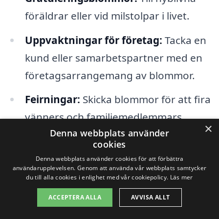
föräldrar eller vid milstolpar i livet.
Uppvaktningar för företag:
Tacka en
kund eller samarbetspartner med en
företagsarrangemang av blommor.
Feirningar:
Skicka blommor för att fira
vänners och familjemedlemmars
×
Denna webbplats använder
prestationer.
cookies
Som en gåva:
Överraska en vän bara
Denna webbplats använder cookies för att förbättra
användarupplevelsen. Genom att använda vår webbplats samtycker
för att visa att du tänker på dem.
du till alla cookies i enlighet med vår cookiepolicy.
Läs mer
ACCEPTERA ALLA
AVVISA ALLT
Festligheter:
Skräddarsy blommor
som dekorationer till fester och event.