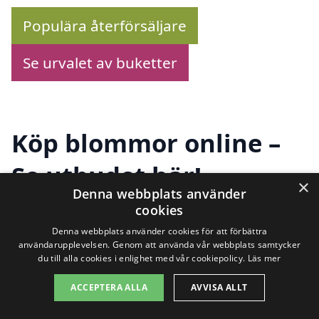
Populära återförsäljare
Se urvalet av buketter
Köp blommor online –
Se utbudet här!
×
Denna webbplats använder
cookies
Letar du efter att
skicka blombud i
Denna webbplats använder cookies för att förbättra
användarupplevelsen. Genom att använda vår webbplats samtycker
Öxeryd
? Här hittar du en omfattande
du till alla cookies i enlighet med vår cookiepolicy.
Läs mer
översikt över blommor från flera pålitliga
ACCEPTERA ALLA
AVVISA ALLT
förhandlare som erbjuder snabb