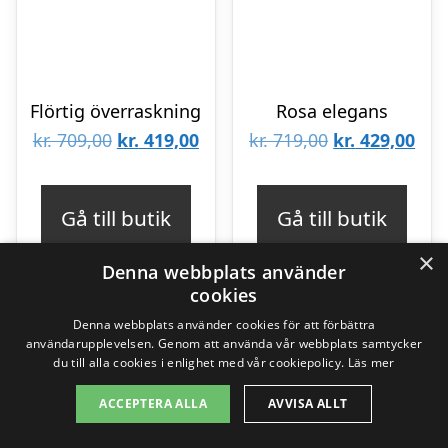
Flörtig överraskning
Rosa elegans
Det
Det
Det
Det
kr.
709,00
kr.
419,00
kr.
719,00
kr.
429,00
ursprungliga
nuvarande
ursprungliga
nuv
priset
priset
priset
pris
Gå till butik
Gå till butik
var:
är:
var:
är:
×
kr. 709,00.
kr. 419,00.
kr. 719,00.
kr. 
Denna webbplats använder
cookies
Denna webbplats använder cookies för att förbättra
-40%
-39%
användarupplevelsen. Genom att använda vår webbplats samtycker
du till alla cookies i enlighet med vår cookiepolicy.
Läs mer
ACCEPTERA ALLA
AVVISA ALLT