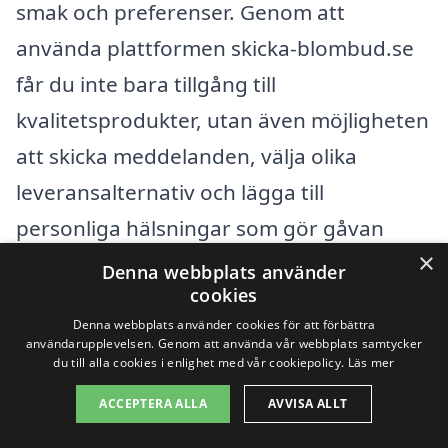
smak och preferenser. Genom att
använda plattformen skicka-blombud.se
får du inte bara tillgång till
kvalitetsprodukter, utan även möjligheten
att skicka meddelanden, välja olika
leveransalternativ och lägga till
personliga hälsningar som gör gåvan
×
ännu mer speciell.
Denna webbplats använder
cookies
Sammanfattningsvis, oavsett vilket tillfälle
Denna webbplats använder cookies för att förbättra
användarupplevelsen. Genom att använda vår webbplats samtycker
du firar eller vilket budskap du vill
du till alla cookies i enlighet med vår cookiepolicy.
Läs mer
förmedla, finns det många anledningar
ACCEPTERA ALLA
AVVISA ALLT
att skicka blombud i Riddarhyttan. Låt