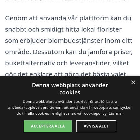
Genom att använda vår plattform kan du
snabbt och smidigt hitta lokal florister
som erbjuder blombudstjänster inom ditt
område. Dessutom kan du jämföra priser,
bukettalternativ och leveranstider, vilket
gör det enklare att göra det bästa valet.
×
Blommor är inte bara vackra att titta på;
Denna webbplats använder
cookies
de kan också kommunicera känslor som
Denna webbplats använder cookies för att förbättra
kärlek, tacksamhet och sympati.
användarupplevelsen. Genom att använda vår webbplats samtycker
du till alla cookies i enlighet med vår cookiepolicy.
Läs mer
Så varför vänta? Oavsett tillfället finns det
ACCEPTERA ALLA
AVVISA ALLT
alltid en anledning att skicka blombud i