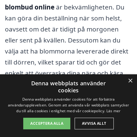
blombud online
är bekvämligheten. Du
kan göra din beställning när som helst,
oavsett om det är tidigt på morgonen
eller sent på kvällen. Dessutom kan du
välja att ha blommorna levererade direkt
till dörren, vilket sparar tid och gör det
enkelt att överraska dina nära och kära.
×
Denna webbplats använder
cookies
Avslutningsvis, när du vill
skicka blombud
Denna webbplats använder cookies för att förbättra
i Stigen
, tänk på att det alltid är en
användarupplevelsen. Genom att använda vår webbplats samtycker
du till alla cookies i enlighet med vår cookiepolicy.
Läs mer
möjlighet att visa omtanke och
ACCEPTERA ALLA
AVVISA ALLT
uppskattning. Oavsett om det är för stora
livshändelser eller små gesturer av kärlek,