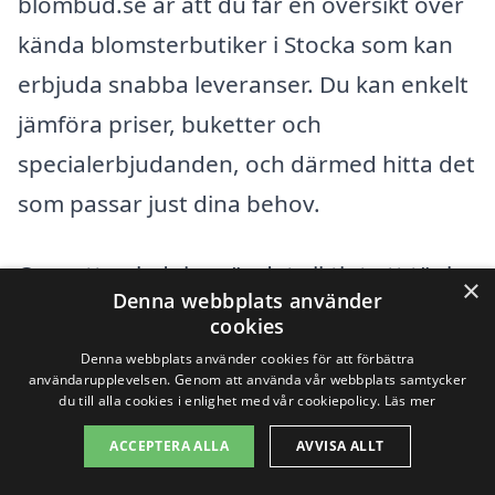
blombud.se är att du får en översikt över
kända blomsterbutiker i Stocka som kan
erbjuda snabba leveranser. Du kan enkelt
jämföra priser, buketter och
specialerbjudanden, och därmed hitta det
som passar just dina behov.
Oavsett anledning, är det viktigt att tänka
×
Denna webbplats använder
på att en blombukett inte bara är vacker –
cookies
det är en symbol för dina känslor. Så nästa
Denna webbplats använder cookies för att förbättra
användarupplevelsen. Genom att använda vår webbplats samtycker
gång du har ett speciellt tillfälle eller bara
du till alla cookies i enlighet med vår cookiepolicy.
Läs mer
vill göra någon glad, tveka inte att skicka
ACCEPTERA ALLA
AVVISA ALLT
blombud i Stocka. Med bara några klick