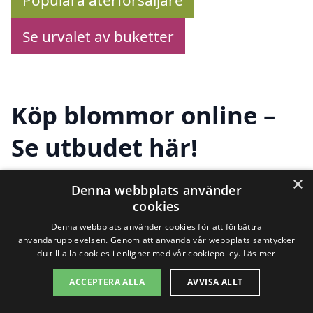
Se urvalet av buketter
Köp blommor online –
Se utbudet här!
×
Denna webbplats använder
Letar du efter att
skicka blombud i
cookies
Svalsta
? Du har kommit till rätt ställe! Vår
Denna webbplats använder cookies för att förbättra
användarupplevelsen. Genom att använda vår webbplats samtycker
plattform hjälper dig att enkelt hitta
du till alla cookies i enlighet med vår cookiepolicy.
Läs mer
företag som kan leverera vackra blommor
ACCEPTERA ALLA
AVVISA ALLT
direkt till dina nära och kära.